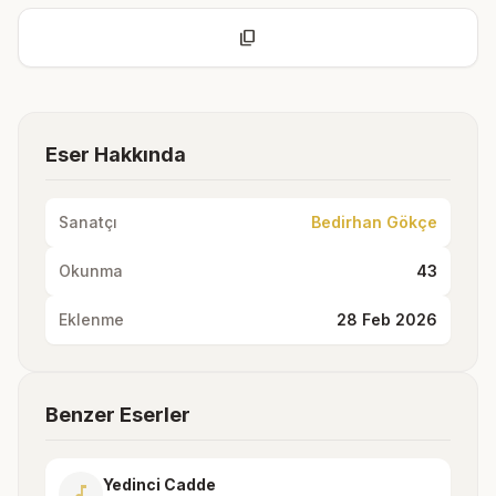
content_copy
Eser Hakkında
Sanatçı
Bedirhan Gökçe
Okunma
43
Eklenme
28 Feb 2026
Benzer Eserler
Yedinci Cadde
music_note