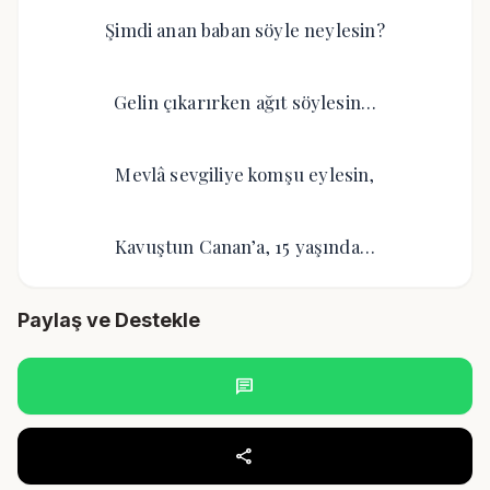
Şimdi anan baban söyle neylesin?
Gelin çıkarırken ağıt söylesin…
Mevlâ sevgiliye komşu eylesin,
Kavuştun Canan’a, 15 yaşında…
Paylaş ve Destekle
chat
share