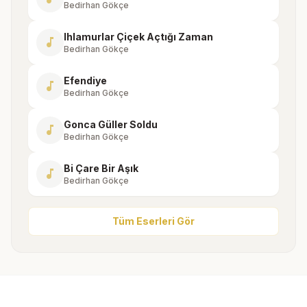
Bedirhan Gökçe
Ihlamurlar Çiçek Açtığı Zaman
music_note
Bedirhan Gökçe
Efendiye
music_note
Bedirhan Gökçe
Gonca Güller Soldu
music_note
Bedirhan Gökçe
Bi Çare Bir Aşık
music_note
Bedirhan Gökçe
Tüm Eserleri Gör