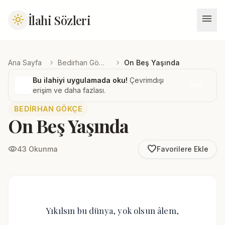
menu
İlahi Sözleri
light_mode
chevron_right
chevron_right
Ana Sayfa
Bedirhan Gökçe
On Beş Yaşında
Bu ilahiyi uygulamada oku!
Çevrimdışı
İndir
erişim ve daha fazlası.
BEDIRHAN GÖKÇE
On Beş Yaşında
favorite_border
visibility
43 Okunma
Favorilere Ekle
Yıkılsın bu dünya, yok olsun âlem,