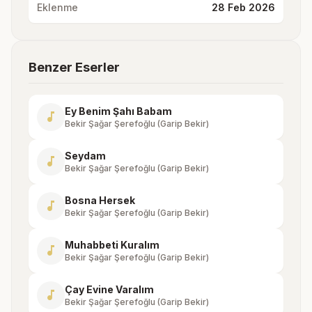
Eklenme
28 Feb 2026
Benzer Eserler
Ey Benim Şahı Babam
music_note
Bekir Şağar Şerefoğlu (Garip Bekir)
Seydam
music_note
Bekir Şağar Şerefoğlu (Garip Bekir)
Bosna Hersek
music_note
Bekir Şağar Şerefoğlu (Garip Bekir)
Muhabbeti Kuralım
music_note
Bekir Şağar Şerefoğlu (Garip Bekir)
Çay Evine Varalım
music_note
Bekir Şağar Şerefoğlu (Garip Bekir)