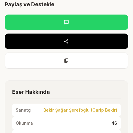
Paylaş ve Destekle
chat
share
content_copy
Eser Hakkında
Sanatçı
Bekir Şağar Şerefoğlu (Garip Bekir)
Okunma
46