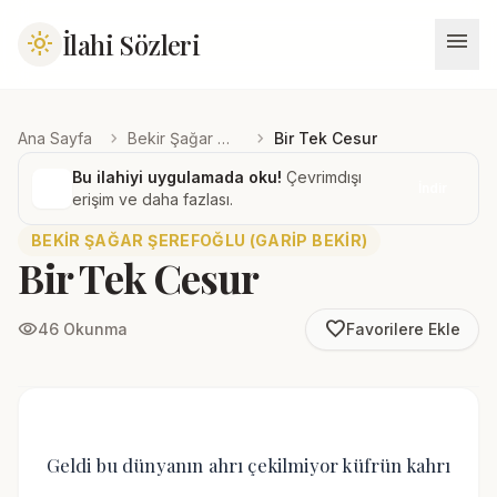
menu
İlahi Sözleri
light_mode
chevron_right
chevron_right
Ana Sayfa
Bekir Şağar Şerefoğlu (Garip Bekir)
Bir Tek Cesur
Bu ilahiyi uygulamada oku!
Çevrimdışı
İndir
erişim ve daha fazlası.
BEKIR ŞAĞAR ŞEREFOĞLU (GARIP BEKIR)
Bir Tek Cesur
favorite_border
visibility
46 Okunma
Favorilere Ekle
Geldi bu dünyanın ahrı çekilmiyor küfrün kahrı