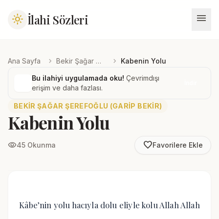
menu
İlahi Sözleri
light_mode
chevron_right
chevron_right
Ana Sayfa
Bekir Şağar Şerefoğlu (Garip Bekir)
Kabenin Yolu
Bu ilahiyi uygulamada oku!
Çevrimdışı
İndir
erişim ve daha fazlası.
BEKIR ŞAĞAR ŞEREFOĞLU (GARIP BEKIR)
Kabenin Yolu
favorite_border
visibility
45 Okunma
Favorilere Ekle
Kâbe’nin yolu hacıyla dolu eliyle kolu Allah Allah