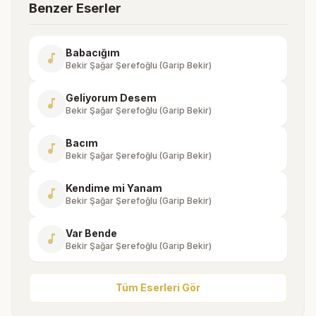
Benzer Eserler
Babacığım
music_note
Bekir Şağar Şerefoğlu (Garip Bekir)
Geliyorum Desem
music_note
Bekir Şağar Şerefoğlu (Garip Bekir)
Bacım
music_note
Bekir Şağar Şerefoğlu (Garip Bekir)
Kendime mi Yanam
music_note
Bekir Şağar Şerefoğlu (Garip Bekir)
Var Bende
music_note
Bekir Şağar Şerefoğlu (Garip Bekir)
Tüm Eserleri Gör