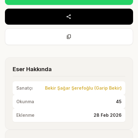
share
content_copy
Eser Hakkında
Sanatçı
Bekir Şağar Şerefoğlu (Garip Bekir)
Okunma
45
Eklenme
28 Feb 2026