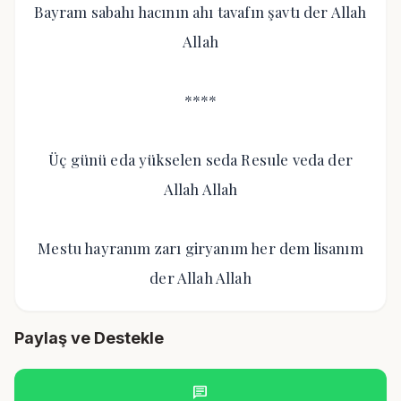
Bayram sabahı hacının ahı tavafın şavtı der Allah
Allah
****
Üç günü eda yükselen seda Resule veda der
Allah Allah
Mestu hayranım zarı giryanım her dem lisanım
der Allah Allah
Paylaş ve Destekle
chat