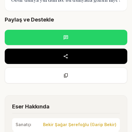
Paylaş ve Destekle
chat
share
content_copy
Eser Hakkında
Sanatçı
Bekir Şağar Şerefoğlu (Garip Bekir)