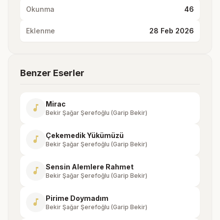
Okunma
46
Eklenme
28 Feb 2026
Benzer Eserler
Mirac
music_note
Bekir Şağar Şerefoğlu (Garip Bekir)
Çekemedik Yükümüzü
music_note
Bekir Şağar Şerefoğlu (Garip Bekir)
Sensin Alemlere Rahmet
music_note
Bekir Şağar Şerefoğlu (Garip Bekir)
Pirime Doymadım
music_note
Bekir Şağar Şerefoğlu (Garip Bekir)