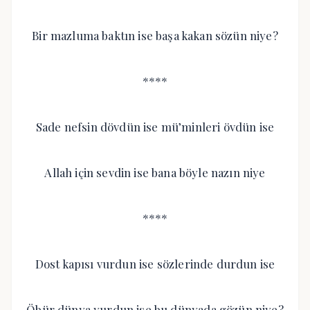
Bir mazluma baktın ise başa kakan sözün niye?
****
Sade nefsin dövdün ise mü’minleri övdün ise
Allah için sevdin ise bana böyle nazın niye
****
Dost kapısı vurdun ise sözlerinde durdun ise
Öbür dünya yurdun ise bu dünyada gözün niye?