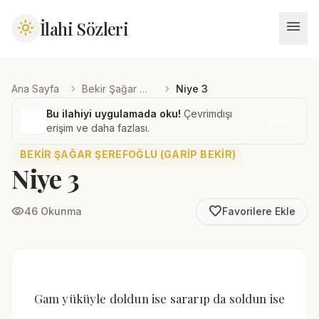
menu
İlahi Sözleri
light_mode
chevron_right
chevron_right
Ana Sayfa
Bekir Şağar Şerefoğlu (Garip Bekir)
Niye 3
Bu ilahiyi uygulamada oku!
Çevrimdışı
İndir
erişim ve daha fazlası.
BEKIR ŞAĞAR ŞEREFOĞLU (GARIP BEKIR)
Niye 3
favorite_border
visibility
46 Okunma
Favorilere Ekle
Gam yüküyle doldun ise sararıp da soldun ise