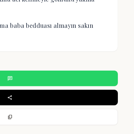
akma baba bedduası almayın sakın
chat
share
content_copy