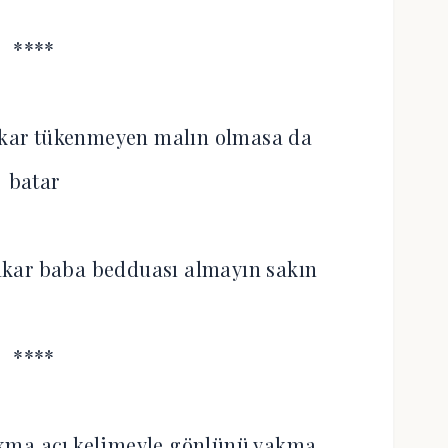
****
çıkar tükenmeyen malın olmasa da
batar
akar baba bedduası almayın sakın
****
ıkma acı kelimeyle gönlünü yakma