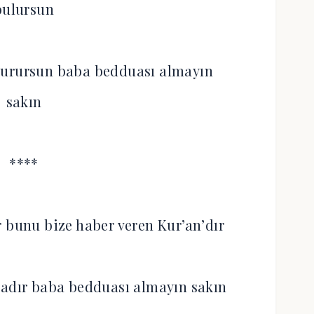
bulursun
 vurursun baba bedduası almayın
sakın
****
r bunu bize haber veren Kur’an’dır
badır baba bedduası almayın sakın