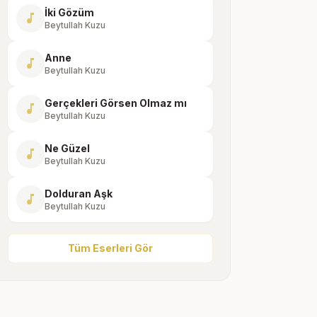
İki Gözüm
music_note
Beytullah Kuzu
Anne
music_note
Beytullah Kuzu
Gerçekleri Görsen Olmaz mı
music_note
Beytullah Kuzu
Ne Güzel
music_note
Beytullah Kuzu
Dolduran Aşk
music_note
Beytullah Kuzu
Tüm Eserleri Gör