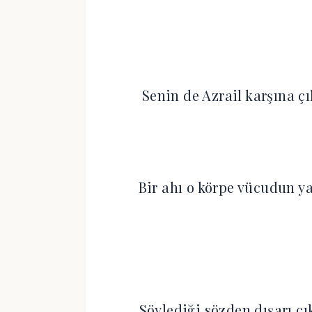
Senin de Azrail karşına 
Bir ahı o körpe vücudun y
Söylediği sözden dışarı ç