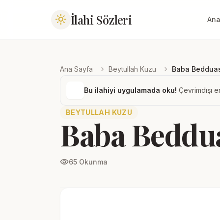
İlahi Sözleri
light_mode
Ana
chevron_right
chevron_right
Ana Sayfa
Beytullah Kuzu
Baba Bedduas
Bu ilahiyi uygulamada oku!
Çevrimdışı er
BEYTULLAH KUZU
Baba Beddua
visibility
65 Okunma