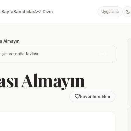
dark_mode
 Sayfa
Sanatçılar
A-Z Dizin
Uygulama
ı Almayın
işim ve daha fazlası.
İndir
sı Almayın
favorite_border
Favorilere Ekle