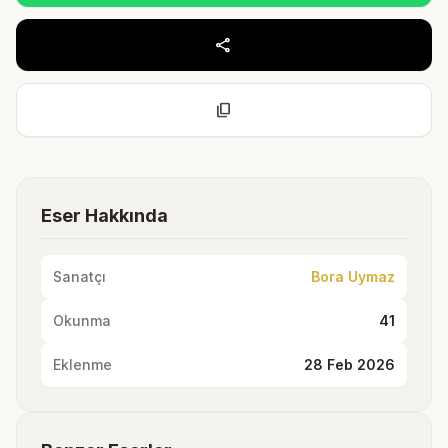
share
content_copy
Eser Hakkında
Sanatçı
Bora Uymaz
Okunma
41
Eklenme
28 Feb 2026