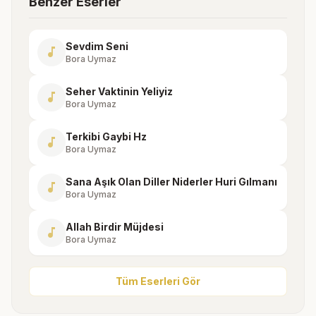
Benzer Eserler
Sevdim Seni
music_note
Bora Uymaz
Seher Vaktinin Yeliyiz
music_note
Bora Uymaz
Terkibi Gaybi Hz
music_note
Bora Uymaz
Sana Aşık Olan Diller Niderler Huri Gılmanı
music_note
Bora Uymaz
Allah Birdir Müjdesi
music_note
Bora Uymaz
Tüm Eserleri Gör