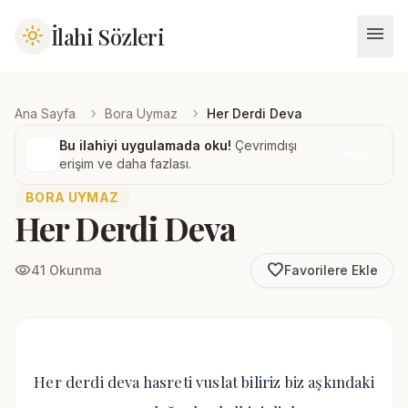
menu
İlahi Sözleri
light_mode
chevron_right
chevron_right
Ana Sayfa
Bora Uymaz
Her Derdi Deva
Bu ilahiyi uygulamada oku!
Çevrimdışı
İndir
erişim ve daha fazlası.
BORA UYMAZ
Her Derdi Deva
favorite_border
visibility
41 Okunma
Favorilere Ekle
Her derdi deva hasreti vuslat biliriz biz aşkındaki