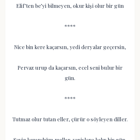
Elif’ten be’yi bilmeyen, okur kişi olur bir gün
****
Nice bin kere kaçarsın, yedi deryalar geçersin,
Pervaz urup da kaçarsın, ecel seni bulur bir
gün.
****
Tutmaz olur tutan eller, çürür o söyleyen diller.
Sevip kazandığın mallar, varislere kalır bir gün.