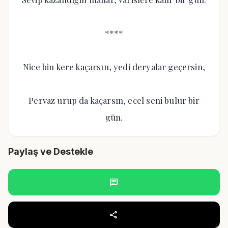
****
Nice bin kere kaçarsın, yedi deryalar geçersin,
Pervaz urup da kaçarsın, ecel seni bulur bir
gün.
Paylaş ve Destekle
chat
share