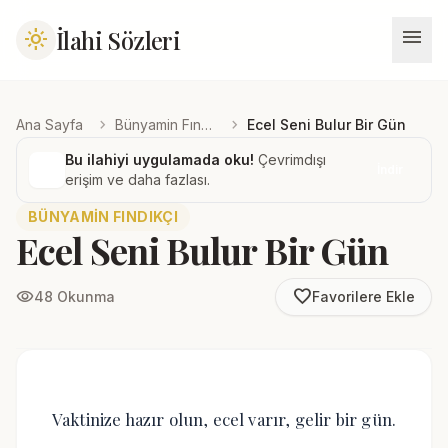
menu
İlahi Sözleri
light_mode
chevron_right
chevron_right
Ana Sayfa
Bünyamin Fındıkçı
Ecel Seni Bulur Bir Gün
Bu ilahiyi uygulamada oku!
Çevrimdışı
İndir
erişim ve daha fazlası.
BÜNYAMIN FINDIKÇI
Ecel Seni Bulur Bir Gün
favorite_border
visibility
48 Okunma
Favorilere Ekle
Vaktinize hazır olun, ecel varır, gelir bir gün.