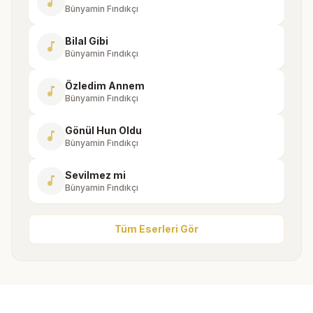
music_note
Bünyamin Fındıkçı
Bilal Gibi
music_note
Bünyamin Fındıkçı
Özledim Annem
music_note
Bünyamin Fındıkçı
Gönül Hun Oldu
music_note
Bünyamin Fındıkçı
Sevilmez mi
music_note
Bünyamin Fındıkçı
Tüm Eserleri Gör