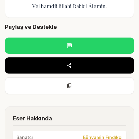
Vel hamdü lillahi Rabbil Âlemin.
Paylaş ve Destekle
chat
share
content_copy
Eser Hakkında
Sanatçı
Bünyamin Fındıkçı