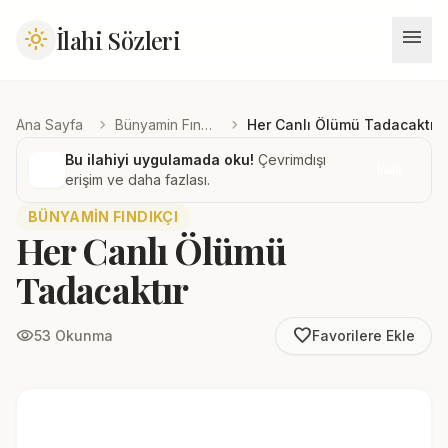
menu
İlahi Sözleri
light_mode
chevron_right
chevron_right
Ana Sayfa
Bünyamin Fındıkçı
Her Canlı Ölümü Tadacaktır
Bu ilahiyi uygulamada oku!
Çevrimdışı
İndir
erişim ve daha fazlası.
BÜNYAMIN FINDIKÇI
Her Canlı Ölümü
Tadacaktır
favorite_border
visibility
53 Okunma
Favorilere Ekle