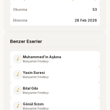
Okunma
53
Eklenme
28 Feb 2026
Benzer Eserler
Muhammed'in Aşkına
music_note
Bünyamin Fındıkçı
Yasin Suresi
music_note
Bünyamin Fındıkçı
Bilal Gibi
music_note
Bünyamin Fındıkçı
Gönül Sızım
music_note
Bünyamin Fındıkçı