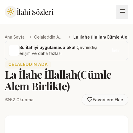
menu
İlahi Sözleri
light_mode
chevron_right
chevron_right
Ana Sayfa
Celaleddin Ada
La İlahe İllallah(Cümle Alem B
Bu ilahiyi uygulamada oku!
Çevrimdışı
İndir
erişim ve daha fazlası.
CELALEDDIN ADA
La İlahe İllallah(Cümle
Alem Birlikte)
favorite_border
visibility
52 Okunma
Favorilere Ekle