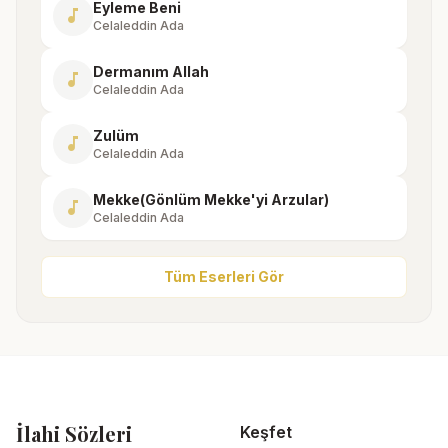
Eyleme Beni
music_note
Celaleddin Ada
Dermanım Allah
music_note
Celaleddin Ada
Zulüm
music_note
Celaleddin Ada
Mekke(Gönlüm Mekke'yi Arzular)
music_note
Celaleddin Ada
Tüm Eserleri Gör
İlahi Sözleri
Keşfet