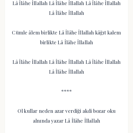
Lâ İlâhe İllallah Lâ İlâhe İllallah Lâ İlâhe İllallah
Lâ İlâhe İllallah
Cümle âlem birlikte Lâ İlâhe İllallah kâğıt kalem
birlikte Lâ İlâhe İllallah
Lâ İlâhe İllallah Lâ İlâhe İllallah Lâ İlâhe İllallah
Lâ İlâhe İllallah
****
Ol kullar neden azar verdiği akdi bozar oku
alnında yazar Lâ İlâhe İllallah