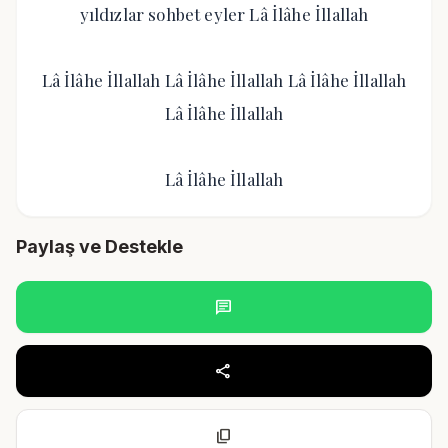
yıldızlar sohbet eyler Lâ İlâhe İllallah
Lâ İlâhe İllallah Lâ İlâhe İllallah Lâ İlâhe İllallah
Lâ İlâhe İllallah
Lâ İlâhe İllallah
Paylaş ve Destekle
chat
share
content_copy