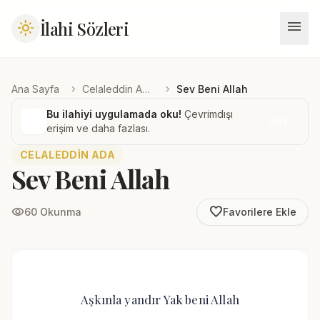
menu
İlahi Sözleri
light_mode
chevron_right
chevron_right
Ana Sayfa
Celaleddin Ada
Sev Beni Allah
Bu ilahiyi uygulamada oku!
Çevrimdışı
İndir
erişim ve daha fazlası.
CELALEDDIN ADA
Sev Beni Allah
favorite_border
visibility
60 Okunma
Favorilere Ekle
Aşkınla yandır Yak beni Allah