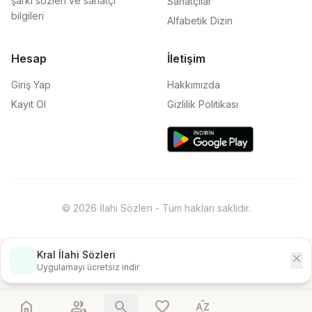
şarkı sözleri ve sanatçı
Sanatçılar
bilgileri
Alfabetik Dizin
Hesap
İletişim
Giriş Yap
Hakkımızda
Kayıt Ol
Gizlilik Politikası
© 2026 İlahi Sözleri - Tüm hakları saklıdır.
Kral İlahi Sözleri
close
İndir
Uygulamayı ücretsiz indir
home
people
search
favorite
sort_by_alpha