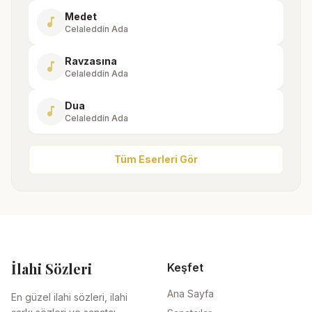
Medet
music_note
Celaleddin Ada
Ravzasına
music_note
Celaleddin Ada
Dua
music_note
Celaleddin Ada
Tüm Eserleri Gör
İlahi Sözleri
Keşfet
Ana Sayfa
En güzel ilahi sözleri, ilahi