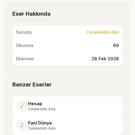
Eser Hakkında
Sanatçı
Celaleddin Ada
Okunma
60
Eklenme
28 Feb 2026
Benzer Eserler
Hesap
music_note
Celaleddin Ada
Fani Dünya
music_note
Celaleddin Ada