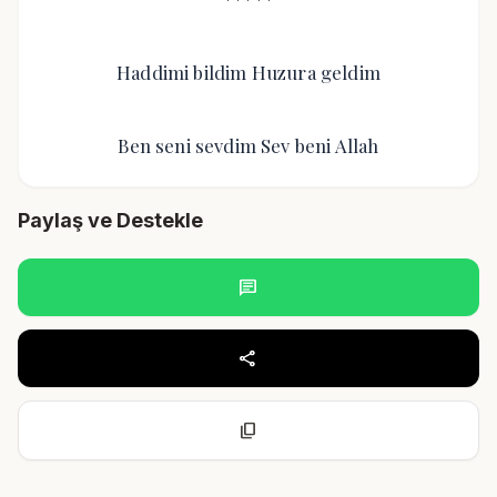
Haddimi bildim Huzura geldim
Ben seni sevdim Sev beni Allah
Paylaş ve Destekle
chat
share
content_copy