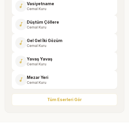
Vasiyetname
music_note
Cemal Kuru
Düştüm Çöllere
music_note
Cemal Kuru
Gel Gel İki Gözüm
music_note
Cemal Kuru
Yavaş Yavaş
music_note
Cemal Kuru
Mezar Yeri
music_note
Cemal Kuru
Tüm Eserleri Gör