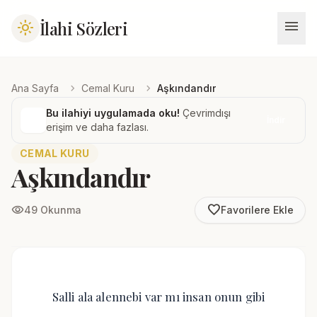
menu
İlahi Sözleri
light_mode
chevron_right
chevron_right
Ana Sayfa
Cemal Kuru
Aşkındandır
Bu ilahiyi uygulamada oku!
Çevrimdışı
İndir
erişim ve daha fazlası.
CEMAL KURU
Aşkındandır
favorite_border
visibility
49 Okunma
Favorilere Ekle
Salli ala alennebi var mı insan onun gibi