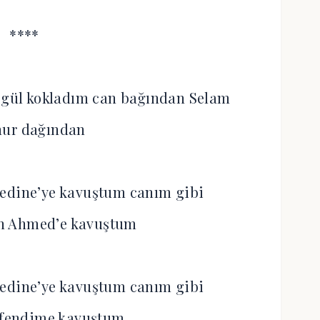
****
 gül kokladım can bağından Selam
nur dağından
edine’ye kavuştum canım gibi
n Ahmed’e kavuştum
edine’ye kavuştum canım gibi
Efendime kavuştum