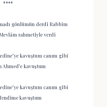
****
almadı gönlümün derdi Rabbim
 Mevlâm rahmetiyle verdi
edine’ye kavuştum canım gibi
n Ahmed’e kavuştum
edine’ye kavuştum canım gibi
Efendime kavuştum