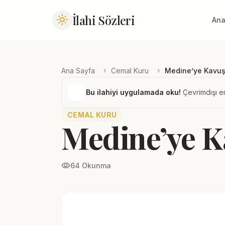
İlahi Sözleri
light_mode
Ana
chevron_right
chevron_right
Ana Sayfa
Cemal Kuru
Medine’ye Kavu
Bu ilahiyi uygulamada oku!
Çevrimdışı er
CEMAL KURU
Medine’ye 
visibility
64 Okunma