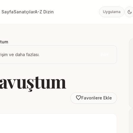
dark_mode
 Sayfa
Sanatçılar
A-Z Dizin
Uygulama
ştum
işim ve daha fazlası.
İndir
Kavuştum
favorite_border
Favorilere Ekle