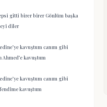
epsi gitti birer birer Gönlüm başka
eyi diler
edine’ye kavuştum canım gibi
n Ahmed’e kavuştum
edine’ye kavuştum canım gibi
Efendime kavuştum