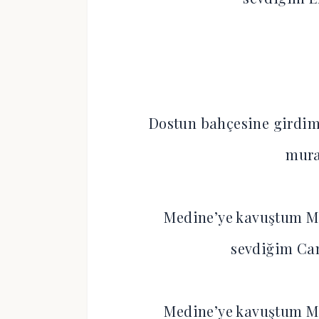
Dostun bahçesine girdim
mura
Medine’ye kavuştum M
sevdiğim Ca
Medine’ye kavuştum M