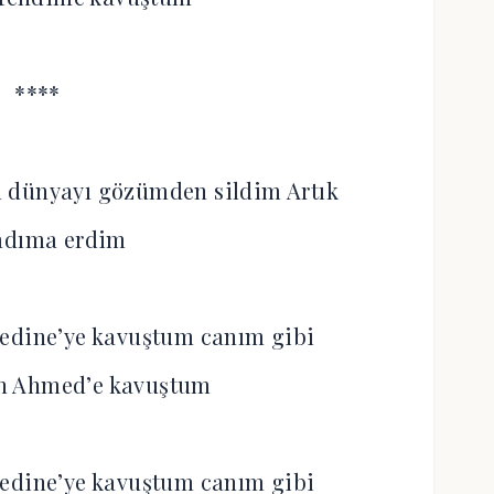
****
 dünyayı gözümden sildim Artık
dıma erdim
edine’ye kavuştum canım gibi
n Ahmed’e kavuştum
edine’ye kavuştum canım gibi