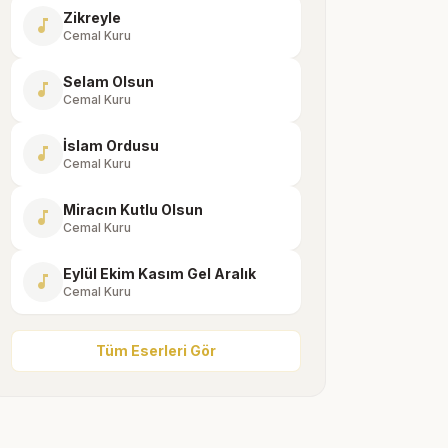
Zikreyle
music_note
Cemal Kuru
Selam Olsun
music_note
Cemal Kuru
İslam Ordusu
music_note
Cemal Kuru
Miracın Kutlu Olsun
music_note
Cemal Kuru
Eylül Ekim Kasım Gel Aralık
music_note
Cemal Kuru
Tüm Eserleri Gör