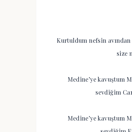
Kurtuldum nefsin avından
size 
Medine’ye kavuştum M
sevdiğim Ca
Medine’ye kavuştum M
sevdiğim 