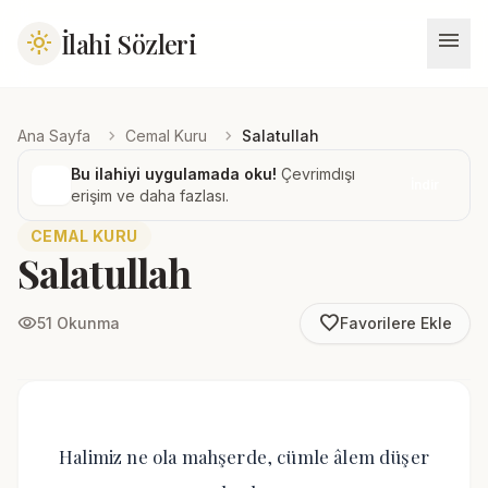
menu
İlahi Sözleri
light_mode
chevron_right
chevron_right
Ana Sayfa
Cemal Kuru
Salatullah
Bu ilahiyi uygulamada oku!
Çevrimdışı
İndir
erişim ve daha fazlası.
CEMAL KURU
Salatullah
favorite_border
visibility
51 Okunma
Favorilere Ekle
Halimiz ne ola mahşerde, cümle âlem düşer