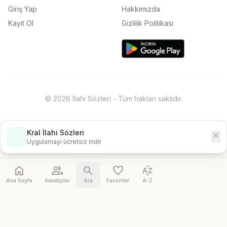
Giriş Yap
Hakkımızda
Kayıt Ol
Gizlilik Politikası
© 2026 İlahi Sözleri - Tüm hakları saklıdır.
Kral İlahi Sözleri
close
İndir
Uygulamayı ücretsiz indir
home
people
search
favorite
sort_by_alpha
Ana Sayfa
Sanatçılar
Ara
Favoriler
A-Z