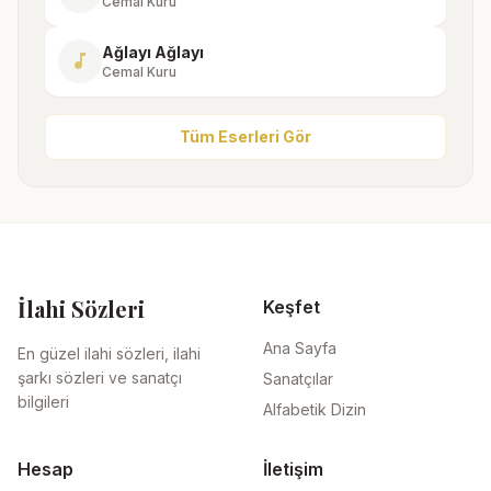
Cemal Kuru
Ağlayı Ağlayı
music_note
Cemal Kuru
Tüm Eserleri Gör
İlahi Sözleri
Keşfet
Ana Sayfa
En güzel ilahi sözleri, ilahi
şarkı sözleri ve sanatçı
Sanatçılar
bilgileri
Alfabetik Dizin
Hesap
İletişim