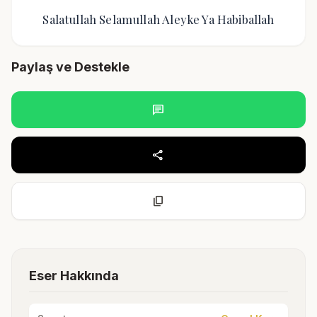
Salatullah Selamullah Aleyke Ya Habiballah
Paylaş ve Destekle
chat
share
content_copy
Eser Hakkında