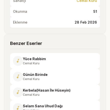
Sanatçı
Cemal Kuru
Okunma
51
Eklenme
28 Feb 2026
Benzer Eserler
Yüce Rabbim
music_note
Cemal Kuru
Günün Birinde
music_note
Cemal Kuru
Kerbela(Hasan İle Hüseyin)
music_note
Cemal Kuru
Selam Sana Uhud Dağı
music_note