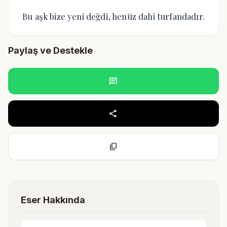
Bu aşk bize yeni değdi, henüz dahi turfandadır.
Paylaş ve Destekle
chat
share
content_copy
Eser Hakkında