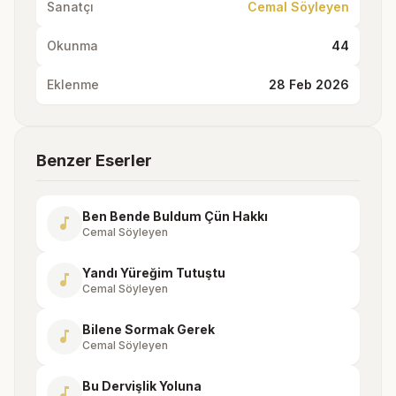
Sanatçı
Cemal Söyleyen
Okunma
44
Eklenme
28 Feb 2026
Benzer Eserler
Ben Bende Buldum Çün Hakkı
music_note
Cemal Söyleyen
Yandı Yüreğim Tutuştu
music_note
Cemal Söyleyen
Bilene Sormak Gerek
music_note
Cemal Söyleyen
Bu Dervişlik Yoluna
music_note