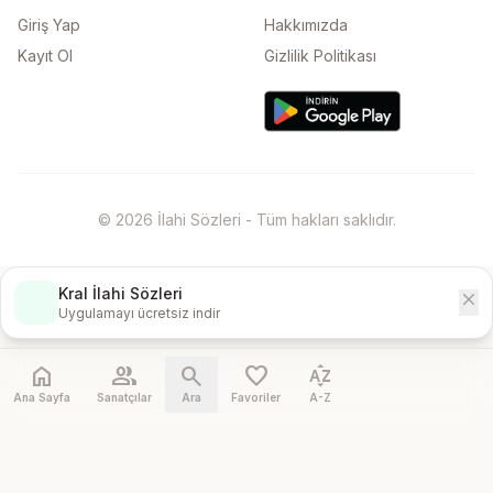
Giriş Yap
Hakkımızda
Kayıt Ol
Gizlilik Politikası
© 2026 İlahi Sözleri - Tüm hakları saklıdır.
Kral İlahi Sözleri
close
İndir
Uygulamayı ücretsiz indir
home
people
search
favorite
sort_by_alpha
Ana Sayfa
Sanatçılar
Ara
Favoriler
A-Z