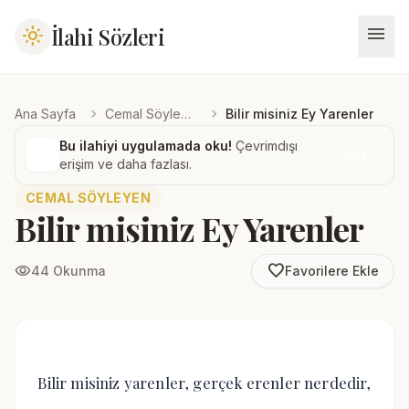
menu
İlahi Sözleri
light_mode
chevron_right
chevron_right
Ana Sayfa
Cemal Söyleyen
Bilir misiniz Ey Yarenler
Bu ilahiyi uygulamada oku!
Çevrimdışı
İndir
erişim ve daha fazlası.
CEMAL SÖYLEYEN
Bilir misiniz Ey Yarenler
favorite_border
visibility
44 Okunma
Favorilere Ekle
Bilir misiniz yarenler, gerçek erenler nerdedir,