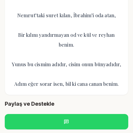
Nemrut’taki suret kılan, İbrahim’i oda atan,
Bir kılını yandırmayan od ve kül ve reyhan
benim.
Yunus bu cismim adıdır, cisim onun bünyadıdır,
Adım eğer sorar isen, bil ki cana canan benim.
Paylaş ve Destekle
chat