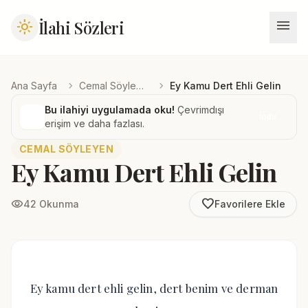
menu
İlahi Sözleri
light_mode
chevron_right
chevron_right
Ana Sayfa
Cemal Söyleyen
Ey Kamu Dert Ehli Gelin
Bu ilahiyi uygulamada oku!
Çevrimdışı
İndir
erişim ve daha fazlası.
CEMAL SÖYLEYEN
Ey Kamu Dert Ehli Gelin
favorite_border
visibility
42 Okunma
Favorilere Ekle
Ey kamu dert ehli gelin, dert benim ve derman