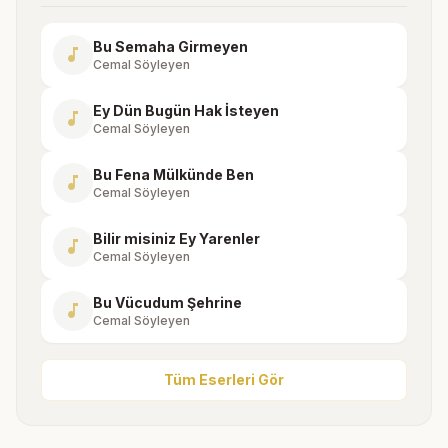
Bu Semaha Girmeyen
music_note
Cemal Söyleyen
Ey Dün Bugün Hak İsteyen
music_note
Cemal Söyleyen
Bu Fena Mülkünde Ben
music_note
Cemal Söyleyen
Bilir misiniz Ey Yarenler
music_note
Cemal Söyleyen
Bu Vücudum Şehrine
music_note
Cemal Söyleyen
Tüm Eserleri Gör