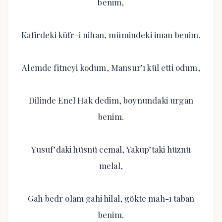
benim,
Kafirdeki küfr-i nihan, mümindeki iman benim.
Alemde fitneyi kodum, Mansur’ı kül etti odum,
Dilinde Enel Hak dedim, boynundaki urgan
benim.
Yusuf’daki hüsnü cemal, Yakup’taki hüznü
melal,
Gah bedr olam gahi hilal, gökte mah-ı taban
benim.