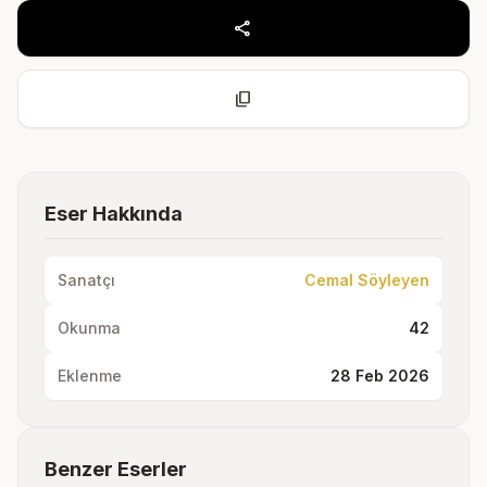
share
content_copy
Eser Hakkında
Sanatçı
Cemal Söyleyen
Okunma
42
Eklenme
28 Feb 2026
Benzer Eserler