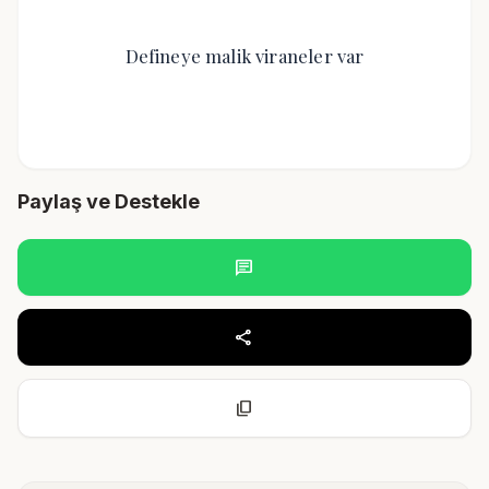
Defineye malik viraneler var
Paylaş ve Destekle
chat
share
content_copy