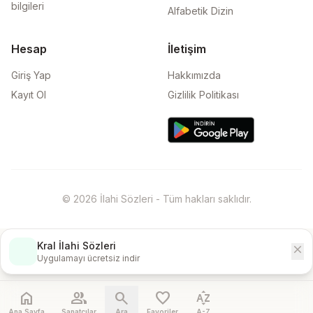
bilgileri
Alfabetik Dizin
Hesap
İletişim
Giriş Yap
Hakkımızda
Kayıt Ol
Gizlilik Politikası
© 2026 İlahi Sözleri - Tüm hakları saklıdır.
Kral İlahi Sözleri
close
İndir
Uygulamayı ücretsiz indir
home
people
search
favorite
sort_by_alpha
Ana Sayfa
Sanatçılar
Ara
Favoriler
A-Z