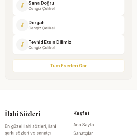
Sana Doğru
music_note
Cengiz Çelikel
Dergah
music_note
Cengiz Çelikel
Tevhid Etsin Dilimiz
music_note
Cengiz Çelikel
Tüm Eserleri Gör
İlahi Sözleri
Keşfet
Ana Sayfa
En güzel ilahi sözleri, ilahi
şarkı sözleri ve sanatçı
Sanatçılar