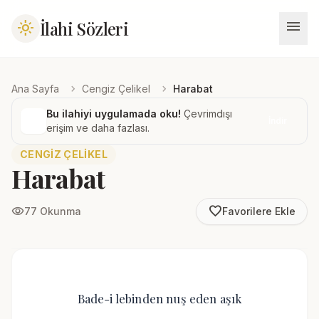
menu
İlahi Sözleri
light_mode
chevron_right
chevron_right
Ana Sayfa
Cengiz Çelikel
Harabat
Bu ilahiyi uygulamada oku!
Çevrimdışı
İndir
erişim ve daha fazlası.
CENGIZ ÇELIKEL
Harabat
favorite_border
visibility
77 Okunma
Favorilere Ekle
Bade-i lebinden nuş eden aşık