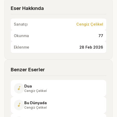
Eser Hakkında
Sanatçı
Cengiz Çelikel
Okunma
77
Eklenme
28 Feb 2026
Benzer Eserler
Dua
music_note
Cengiz Çelikel
Bu Dünyada
music_note
Cengiz Çelikel