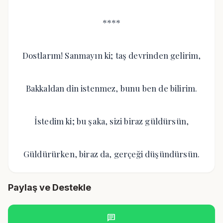
****
Dostlarım! Sanmayın ki; taş devrinden gelirim,
Bakkaldan din istenmez, bunu ben de bilirim.
İstedim ki; bu şaka, sizi biraz güldürsün,
Güldürürken, biraz da, gerçeği düşündürsün.
Paylaş ve Destekle
chat