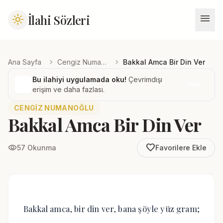
menu
İlahi Sözleri
light_mode
chevron_right
chevron_right
Ana Sayfa
Cengiz Numanoğlu
Bakkal Amca Bir Din Ver
Bu ilahiyi uygulamada oku!
Çevrimdışı
İndir
erişim ve daha fazlası.
CENGIZ NUMANOĞLU
Bakkal Amca Bir Din Ver
favorite_border
visibility
57 Okunma
Favorilere Ekle
Bakkal amca, bir din ver, bana şöyle yüz gram;