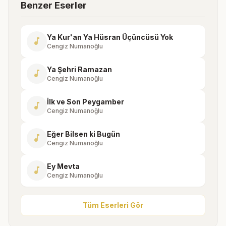
Benzer Eserler
Ya Kur'an Ya Hüsran Üçüncüsü Yok
music_note
Cengiz Numanoğlu
Ya Şehri Ramazan
music_note
Cengiz Numanoğlu
İlk ve Son Peygamber
music_note
Cengiz Numanoğlu
Eğer Bilsen ki Bugün
music_note
Cengiz Numanoğlu
Ey Mevta
music_note
Cengiz Numanoğlu
Tüm Eserleri Gör