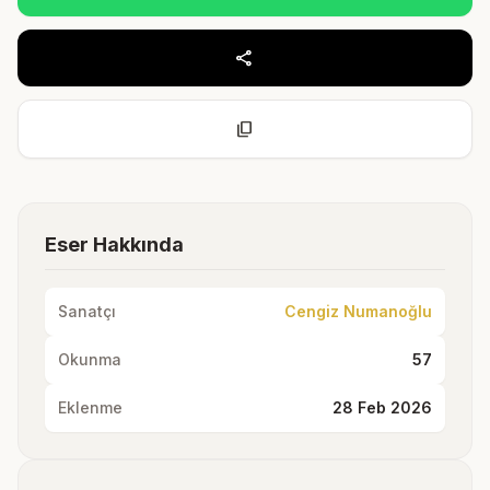
share
content_copy
Eser Hakkında
Sanatçı
Cengiz Numanoğlu
Okunma
57
Eklenme
28 Feb 2026