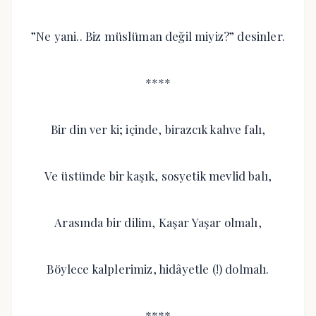
”Ne yani.. Biz müslüman değil miyiz?” desinler.
****
Bir din ver ki; içinde, birazcık kahve falı,
Ve üstünde bir kaşık, sosyetik mevlid balı,
Arasında bir dilim, Kaşar Yaşar olmalı,
Böylece kalplerimiz, hidâyetle (!) dolmalı.
****