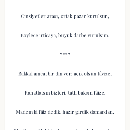
Cinsiyetler arası, ortak pazar kurulsun,
Böylece irticaya, büyük darbe vurulsun.
****
Bakkal amca, bir din ver; açık olsun tâvize,
Rahatlatsın bizleri, tatlı baksın fâize.
Madem ki fâiz dedik, hazır girdik damardan,