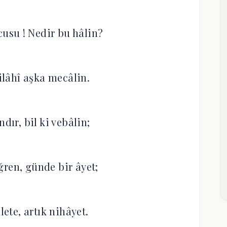
cusu ! Nedir bu hâlin?
lâhî aşka mecâlin.
ndır, bil ki vebâlin;
ğren, günde bir âyet;
lete, artık nihâyet.