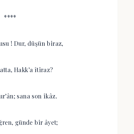
****
usu ! Dur, düşün biraz,
atta, Hakk’a îtiraz?
ur’ân; sana son ikâz.
ğren, günde bir âyet;