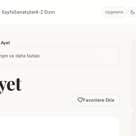
dark_mode
 Sayfa
Sanatçılar
A-Z Dizin
Uygulama
 Ayet
işim ve daha fazlası.
İndir
yet
favorite_border
Favorilere Ekle