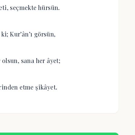
eti, seçmekte hürsün.
 ki; Kur’ân’ı görsün,
 olsun, sana her âyet;
rinden etme şikâyet.