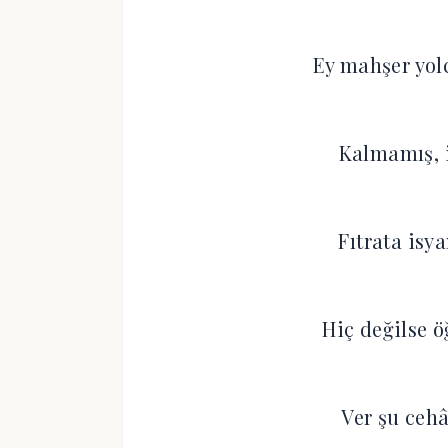
Ey mahşer yol
Kalmamış, i
Fıtrata isya
Hiç değilse ö
Ver şu cehâ