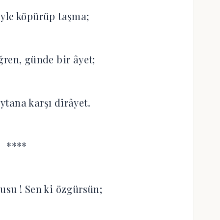
keyle köpürüp taşma;
ğren, günde bir âyet;
eytana karşı dirâyet.
****
usu ! Sen ki özgürsün;