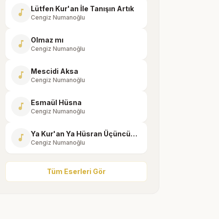
Lütfen Kur'an İle Tanışın Artık
music_note
Cengiz Numanoğlu
Olmaz mı
music_note
Cengiz Numanoğlu
Mescidi Aksa
music_note
Cengiz Numanoğlu
Esmaül Hüsna
music_note
Cengiz Numanoğlu
Ya Kur'an Ya Hüsran Üçüncüsü Yok
music_note
Cengiz Numanoğlu
Tüm Eserleri Gör