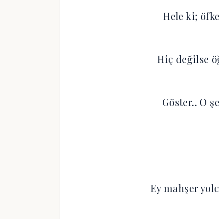
Hele ki; öf
Hiç değilse ö
Göster.. O ş
Ey mahşer yolc