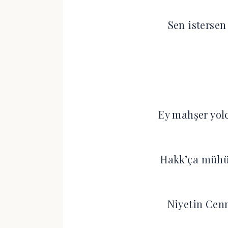
Sen istersen 
Ey mahşer yol
Hakk’ça mühür
Niyetin Cenn