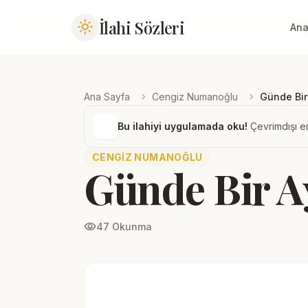
İlahi Sözleri
light_mode
Ana
chevron_right
chevron_right
Ana Sayfa
Cengiz Numanoğlu
Günde Bir
Bu ilahiyi uygulamada oku!
Çevrimdışı er
CENGIZ NUMANOĞLU
Günde Bir A
visibility
47 Okunma