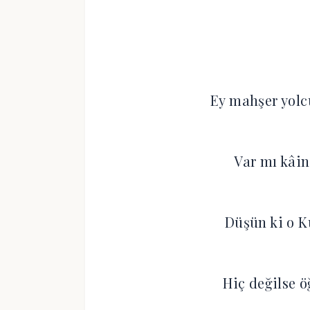
Ey mahşer yolc
Var mı kâin
Düşün ki o K
Hiç değilse ö