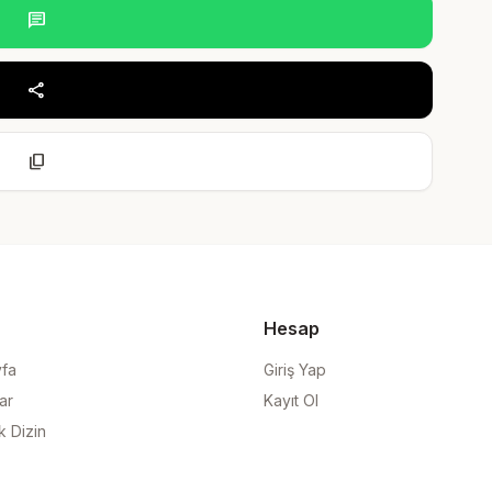
chat
share
content_copy
Hesap
yfa
Giriş Yap
ar
Kayıt Ol
k Dizin