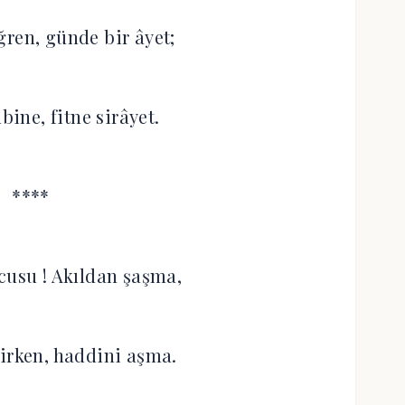
ğren, günde bir âyet;
bine, fitne sirâyet.
****
cusu ! Akıldan şaşma,
irken, haddini aşma.