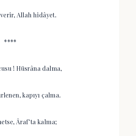
verir, Allah hidâyet.
****
cusu ! Hüsrâna dalma,
lenen, kapıyı çalma.
etse, Âraf’ta kalma;