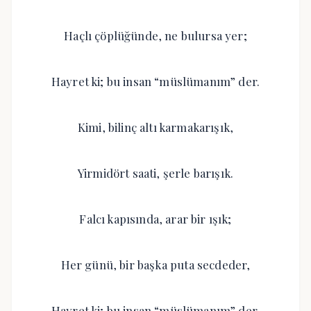
Haçlı çöplüğünde, ne bulursa yer;
Hayret ki; bu insan “müslümanım” der.
Kimi, bilinç altı karmakarışık,
Yirmidört saati, şerle barışık.
Falcı kapısında, arar bir ışık;
Her günü, bir başka puta secdeder,
Hayret ki; bu insan “müslümanım” der.