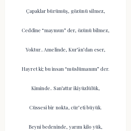
Çapaklar bürümüş, gözünü silmez,
Ceddine “maymun” der, özünü bilmez,
Yoktur.. Amelinde, Kur’ân’dan eser,
Hayret ki; bu insan “müslümanım” der.
Kiminde.. San’attır ikiyüzlülük,
Cüssesi bir nokta, cür’eti büyük.
Beyni bedeninde, yarım kilo yük,