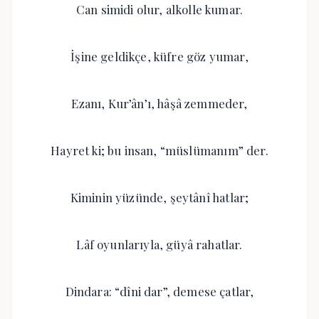
Can simidi olur, alkolle kumar.
İşine geldikçe, küfre göz yumar,
Ezanı, Kur’ân’ı, hâşâ zemmeder,
Hayret ki; bu insan, “müslümanım” der.
Kiminin yüzünde, şeytânî hatlar;
Lâf oyunlarıyla, güyâ rahatlar.
Dindara: “dîni dar”, demese çatlar,