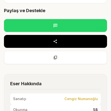
Paylaş ve Destekle
chat
share
content_copy
Eser Hakkında
Sanatçı
Cengiz Numanoğlu
Okunma
58