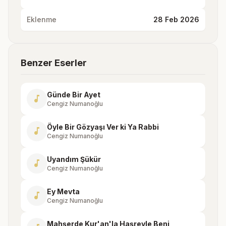
Eklenme
28 Feb 2026
Benzer Eserler
Günde Bir Ayet
music_note
Cengiz Numanoğlu
Öyle Bir Gözyaşı Ver ki Ya Rabbi
music_note
Cengiz Numanoğlu
Uyandım Şükür
music_note
Cengiz Numanoğlu
Ey Mevta
music_note
Cengiz Numanoğlu
Mahşerde Kur'an'la Haşreyle Beni