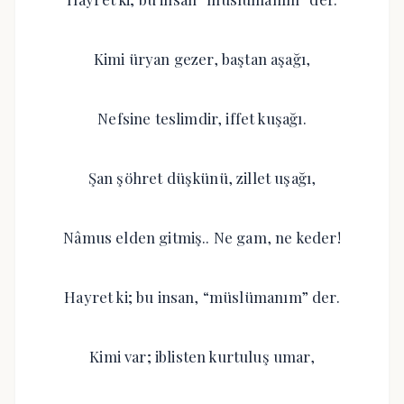
Kimi üryan gezer, baştan aşağı,
Nefsine teslimdir, iffet kuşağı.
Şan şöhret düşkünü, zillet uşağı,
Nâmus elden gitmiş.. Ne gam, ne keder!
Hayret ki; bu insan, “müslümanım” der.
Kimi var; iblisten kurtuluş umar,