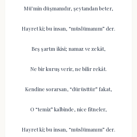
Mü’min düşmanıdır, şeytandan beter,
Hayret ki; bu insan, “müslümanım” der.
Beş şartın ikisi; namaz ve zekât,
Ne bir kuruş verir, ne bilir rekât.
Kendine sorarsan, “dürüsttür” fakat,
O “temiz” kalbinde, nice fitneler,
Hayret ki; bu insan, “müslümanım” der.