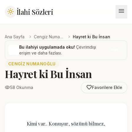
menu
İlahi Sözleri
light_mode
chevron_right
chevron_right
Ana Sayfa
Cengiz Numanoğlu
Hayret ki Bu İnsan
Bu ilahiyi uygulamada oku!
Çevrimdışı
İndir
erişim ve daha fazlası.
CENGIZ NUMANOĞLU
Hayret ki Bu İnsan
favorite_border
visibility
58 Okunma
Favorilere Ekle
Kimi var.. Konuşur, sözünü bilmez,