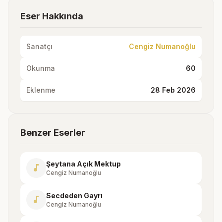
Eser Hakkında
Sanatçı
Cengiz Numanoğlu
Okunma
60
Eklenme
28 Feb 2026
Benzer Eserler
Şeytana Açık Mektup
music_note
Cengiz Numanoğlu
Secdeden Gayrı
music_note
Cengiz Numanoğlu