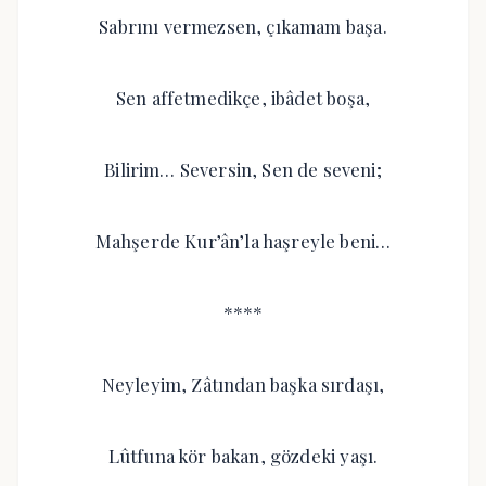
Sabrını vermezsen, çıkamam başa.
Sen affetmedikçe, ibâdet boşa,
Bilirim… Seversin, Sen de seveni;
Mahşerde Kur’ân’la haşreyle beni…
****
Neyleyim, Zâtından başka sırdaşı,
Lûtfuna kör bakan, gözdeki yaşı.