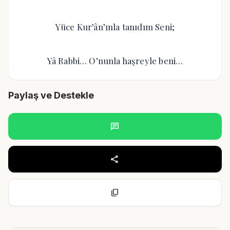
Yüce Kur’ân’ınla tanıdım Seni;
Yâ Rabbi… O’nunla haşreyle beni…
Paylaş ve Destekle
chat
share
content_copy