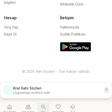
bilgileri
Alfabetik Dizin
Hesap
İletişim
Giriş Yap
Hakkımızda
Kayıt Ol
Gizlilik Politikası
© 2026 İlahi Sözleri - Tüm hakları saklıdır.
Kral İlahi Sözleri
close
İndir
Uygulamayı ücretsiz indir
home
people
search
favorite
sort_by_alpha
Ana Sayfa
Sanatçılar
Ara
Favoriler
A-Z