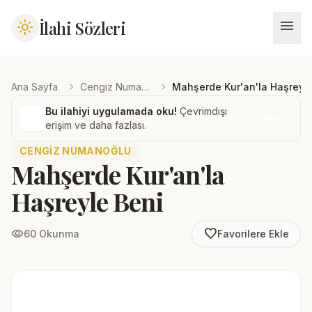
menu
İlahi Sözleri
light_mode
chevron_right
chevron_right
Ana Sayfa
Cengiz Numanoğlu
Mahşerde Kur'an'la Haşreyle
Bu ilahiyi uygulamada oku!
Çevrimdışı
İndir
erişim ve daha fazlası.
CENGIZ NUMANOĞLU
Mahşerde Kur'an'la
Haşreyle Beni
favorite_border
visibility
60 Okunma
Favorilere Ekle