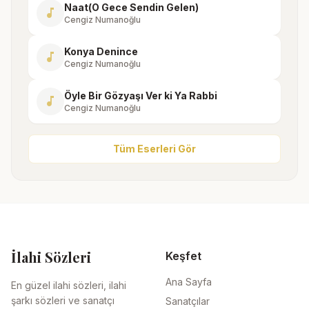
Naat(O Gece Sendin Gelen)
music_note
Cengiz Numanoğlu
Konya Denince
music_note
Cengiz Numanoğlu
Öyle Bir Gözyaşı Ver ki Ya Rabbi
music_note
Cengiz Numanoğlu
Tüm Eserleri Gör
İlahi Sözleri
Keşfet
Ana Sayfa
En güzel ilahi sözleri, ilahi
şarkı sözleri ve sanatçı
Sanatçılar