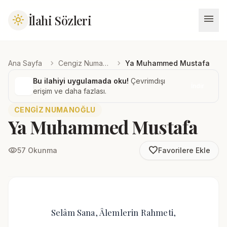
menu
İlahi Sözleri
light_mode
chevron_right
chevron_right
Ana Sayfa
Cengiz Numanoğlu
Ya Muhammed Mustafa
Bu ilahiyi uygulamada oku!
Çevrimdışı
İndir
erişim ve daha fazlası.
CENGIZ NUMANOĞLU
Ya Muhammed Mustafa
favorite_border
visibility
57 Okunma
Favorilere Ekle
Selâm Sana, Âlemlerin Rahmeti,