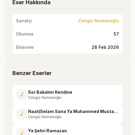
Eser Hakkında
Sanatçı
Cengiz Numanoğlu
Okunma
57
Eklenme
28 Feb 2026
Benzer Eserler
Sor Bakalım Kendine
music_note
Cengiz Numanoğlu
Naat(Selam Sana Ya Muhammed Mustafa)
music_note
Cengiz Numanoğlu
Ya Şehri Ramazan
music_note