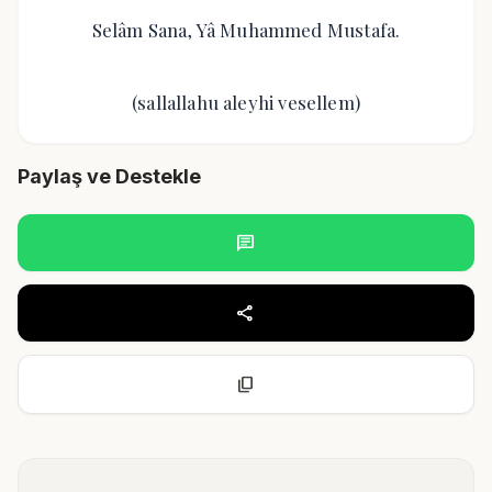
Selâm Sana, Yâ Muhammed Mustafa.
(sallallahu aleyhi vesellem)
Paylaş ve Destekle
chat
share
content_copy