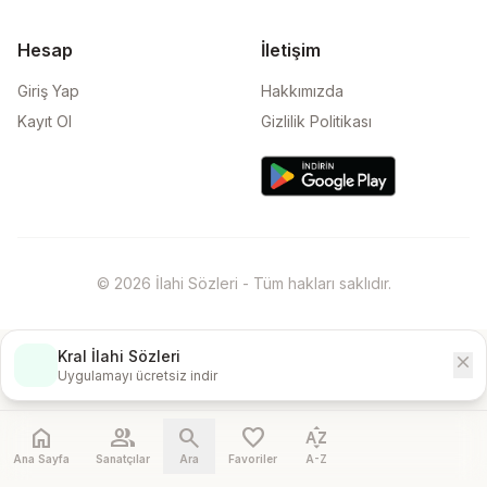
Hesap
İletişim
Giriş Yap
Hakkımızda
Kayıt Ol
Gizlilik Politikası
© 2026 İlahi Sözleri - Tüm hakları saklıdır.
Kral İlahi Sözleri
close
İndir
Uygulamayı ücretsiz indir
home
people
search
favorite
sort_by_alpha
Ana Sayfa
Sanatçılar
Ara
Favoriler
A-Z