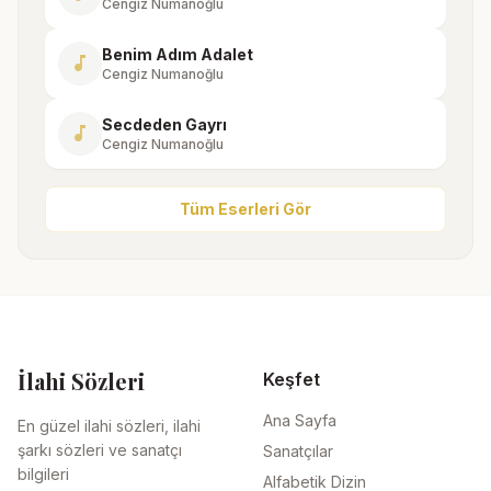
Cengiz Numanoğlu
Benim Adım Adalet
music_note
Cengiz Numanoğlu
Secdeden Gayrı
music_note
Cengiz Numanoğlu
Tüm Eserleri Gör
İlahi Sözleri
Keşfet
Ana Sayfa
En güzel ilahi sözleri, ilahi
şarkı sözleri ve sanatçı
Sanatçılar
bilgileri
Alfabetik Dizin