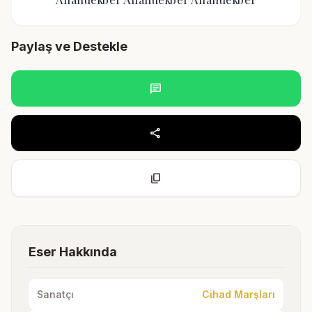
Paylaş ve Destekle
chat
share
content_copy
Eser Hakkında
Sanatçı
Cihad Marşları