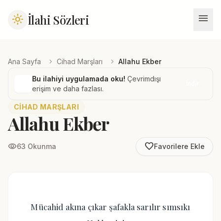
menu
İlahi Sözleri
light_mode
chevron_right
chevron_right
Ana Sayfa
Cihad Marşları
Allahu Ekber
Bu ilahiyi uygulamada oku!
Çevrimdışı
İndir
erişim ve daha fazlası.
CIHAD MARŞLARI
Allahu Ekber
favorite_border
visibility
63 Okunma
Favorilere Ekle
Mücahid akına çıkar şafakla sarılır sımsıkı