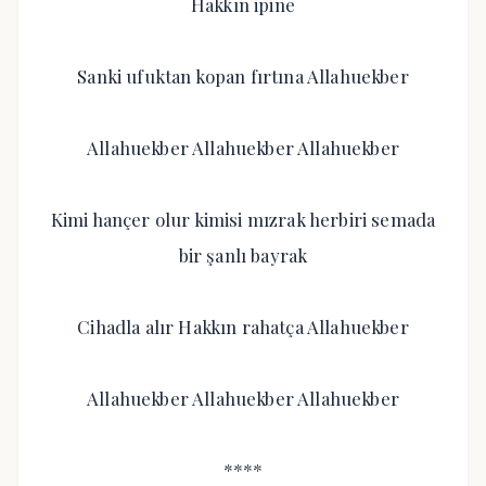
Hakkın ipine
Sanki ufuktan kopan fırtına Allahuekber
Allahuekber Allahuekber Allahuekber
Kimi hançer olur kimisi mızrak herbiri semada
bir şanlı bayrak
Cihadla alır Hakkın rahatça Allahuekber
Allahuekber Allahuekber Allahuekber
****