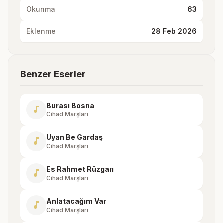
Okunma
63
Eklenme
28 Feb 2026
Benzer Eserler
Burası Bosna
music_note
Cihad Marşları
Uyan Be Gardaş
music_note
Cihad Marşları
Es Rahmet Rüzgarı
music_note
Cihad Marşları
Anlatacağım Var
music_note
Cihad Marşları