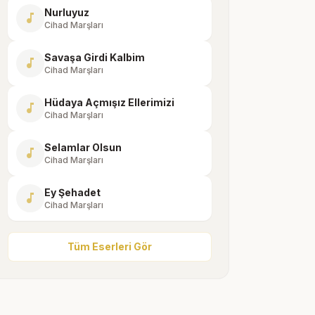
Nurluyuz
music_note
Cihad Marşları
Savaşa Girdi Kalbim
music_note
Cihad Marşları
Hüdaya Açmışız Ellerimizi
music_note
Cihad Marşları
Selamlar Olsun
music_note
Cihad Marşları
Ey Şehadet
music_note
Cihad Marşları
Tüm Eserleri Gör