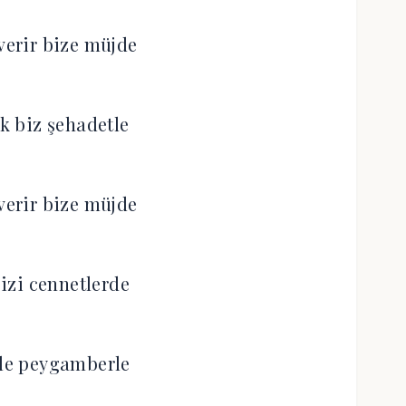
erir bize müjde
ik biz şehadetle
erir bize müjde
bizi cennetlerde
rle peygamberle