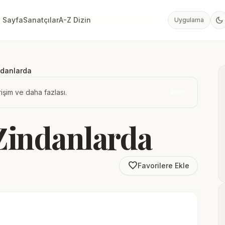
dark_mode
 Sayfa
Sanatçılar
A-Z Dizin
Uygulama
ndanlarda
işim ve daha fazlası.
İndir
 Zindanlarda
favorite_border
Favorilere Ekle