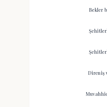
Bekler 
Şehitle
Şehitle
Direniş 
Muvahhi