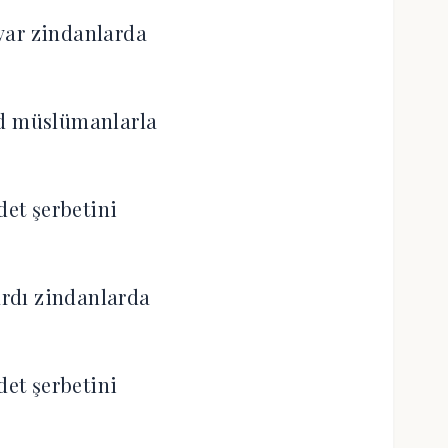
var zindanlarda
d müslümanlarla
et şerbetini
rdı zindanlarda
et şerbetini