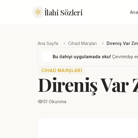
İlahi Sözleri
light_mode
Ana
chevron_right
chevron_right
Ana Sayfa
Cihad Marşları
Direniş Var Zi
Bu ilahiyi uygulamada oku!
Çevrimdışı er
CIHAD MARŞLARI
Direniş Var
visibility
51 Okunma