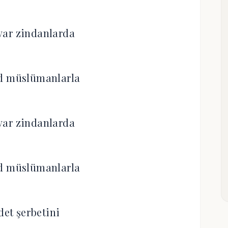
var zindanlarda
d müslümanlarla
var zindanlarda
d müslümanlarla
et şerbetini