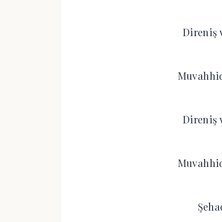
Direniş 
Muvahhi
Direniş 
Muvahhi
Şehad