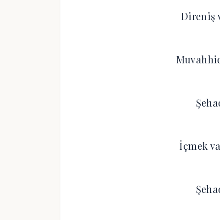
Direniş 
Muvahhi
Şehad
İçmek va
Şehad