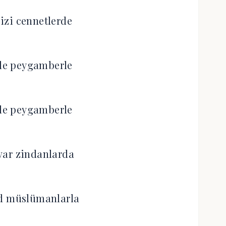
bizi cennetlerde
rle peygamberle
rle peygamberle
var zindanlarda
d müslümanlarla