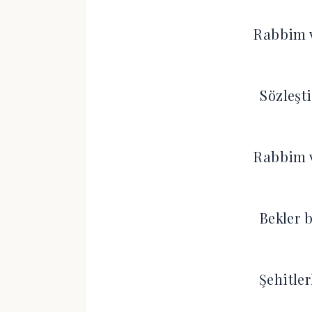
Rabbim v
Sözleşt
Rabbim v
Bekler 
Şehitle