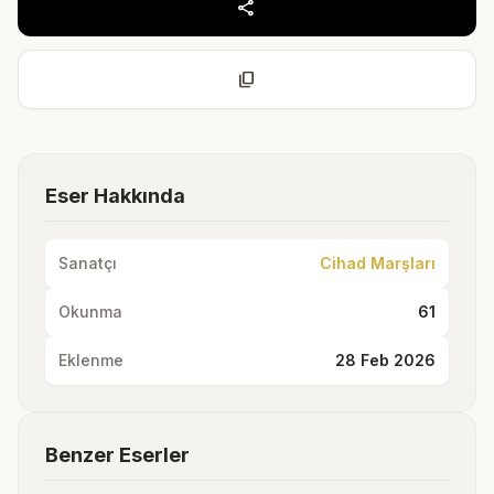
share
content_copy
Eser Hakkında
Sanatçı
Cihad Marşları
Okunma
61
Eklenme
28 Feb 2026
Benzer Eserler