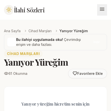
menu
İlahi Sözleri
light_mode
chevron_right
chevron_right
Ana Sayfa
Cihad Marşları
Yanıyor Yüreğim
Bu ilahiyi uygulamada oku!
Çevrimdışı
İndir
erişim ve daha fazlası.
CIHAD MARŞLARI
Yanıyor Yüreğim
favorite_border
visibility
61 Okunma
Favorilere Ekle
Yanıyor yüreğim hicretim senin için