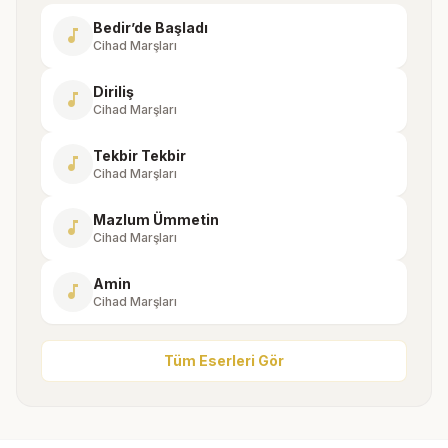
Bedir’de Başladı
music_note
Cihad Marşları
Diriliş
music_note
Cihad Marşları
Tekbir Tekbir
music_note
Cihad Marşları
Mazlum Ümmetin
music_note
Cihad Marşları
Amin
music_note
Cihad Marşları
Tüm Eserleri Gör