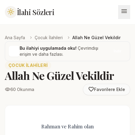
menu
İlahi Sözleri
light_mode
chevron_right
chevron_right
Ana Sayfa
Çocuk İlahileri
Allah Ne Güzel Vekildir
Bu ilahiyi uygulamada oku!
Çevrimdışı
İndir
erişim ve daha fazlası.
ÇOCUK İLAHILERI
Allah Ne Güzel Vekildir
favorite_border
visibility
60 Okunma
Favorilere Ekle
Rahman ve Rahim olan