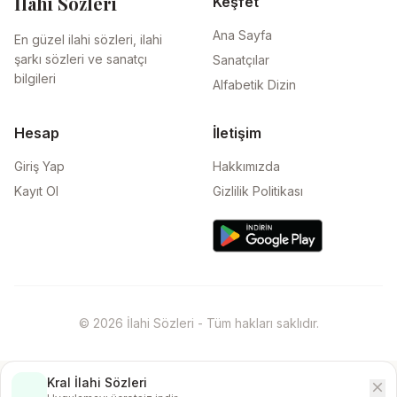
İlahi Sözleri
Keşfet
Ana Sayfa
En güzel ilahi sözleri, ilahi
şarkı sözleri ve sanatçı
Sanatçılar
bilgileri
Alfabetik Dizin
Hesap
İletişim
Giriş Yap
Hakkımızda
Kayıt Ol
Gizlilik Politikası
© 2026 İlahi Sözleri - Tüm hakları saklıdır.
Kral İlahi Sözleri
close
İndir