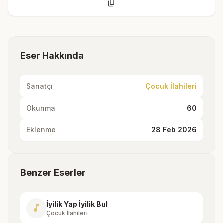
content_copy
Eser Hakkında
Sanatçı
Çocuk İlahileri
Okunma
60
Eklenme
28 Feb 2026
Benzer Eserler
İyilik Yap İyilik Bul
music_note
Çocuk İlahileri