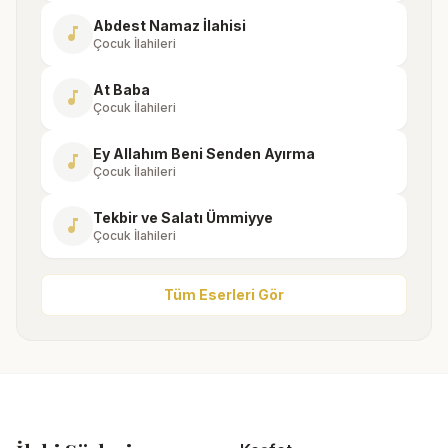
Abdest Namaz İlahisi
music_note
Çocuk İlahileri
At Baba
music_note
Çocuk İlahileri
Ey Allahım Beni Senden Ayırma
music_note
Çocuk İlahileri
Tekbir ve Salatı Ümmiyye
music_note
Çocuk İlahileri
Tüm Eserleri Gör