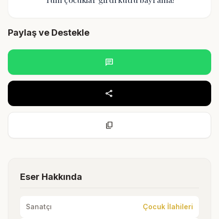
Paylaş ve Destekle
chat
share
content_copy
Eser Hakkında
Sanatçı
Çocuk İlahileri