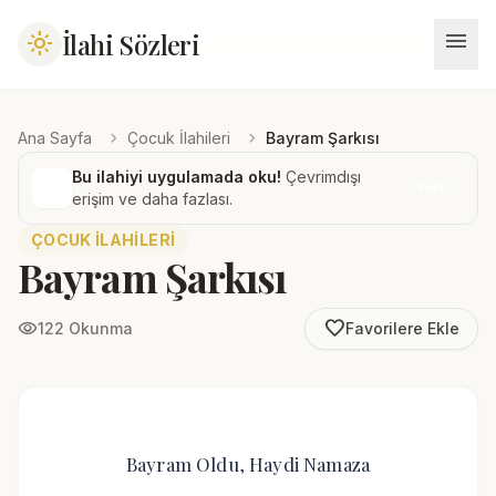
menu
İlahi Sözleri
light_mode
chevron_right
chevron_right
Ana Sayfa
Çocuk İlahileri
Bayram Şarkısı
Bu ilahiyi uygulamada oku!
Çevrimdışı
İndir
erişim ve daha fazlası.
ÇOCUK İLAHILERI
Bayram Şarkısı
favorite_border
visibility
122 Okunma
Favorilere Ekle
Bayram Oldu, Haydi Namaza