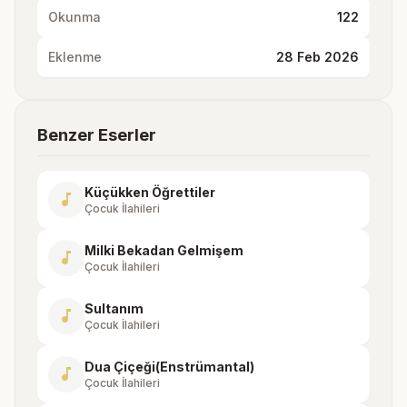
Okunma
122
Eklenme
28 Feb 2026
Benzer Eserler
Küçükken Öğrettiler
music_note
Çocuk İlahileri
Milki Bekadan Gelmişem
music_note
Çocuk İlahileri
Sultanım
music_note
Çocuk İlahileri
Dua Çiçeği(Enstrümantal)
music_note
Çocuk İlahileri