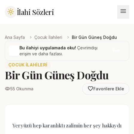
menu
İlahi Sözleri
light_mode
chevron_right
chevron_right
Ana Sayfa
Çocuk İlahileri
Bir Gün Güneş Doğdu
Bu ilahiyi uygulamada oku!
Çevrimdışı
İndir
erişim ve daha fazlası.
ÇOCUK İLAHILERI
Bir Gün Güneş Doğdu
favorite_border
visibility
55 Okunma
Favorilere Ekle
Yeryüzü hep karanlıktı zalimin her şey hakkıydı