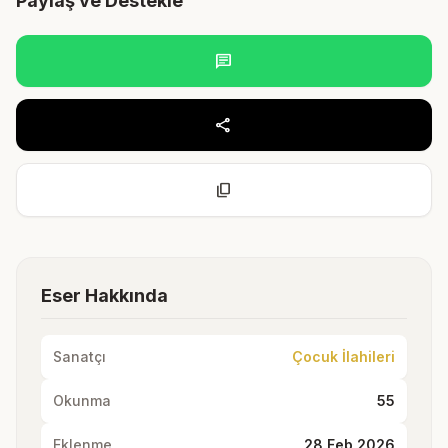
Paylaş ve Destekle
chat
share
content_copy
Eser Hakkında
Sanatçı
Çocuk İlahileri
Okunma
55
Eklenme
28 Feb 2026