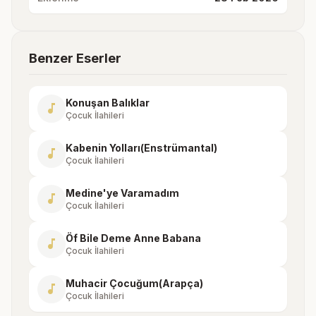
Benzer Eserler
Konuşan Balıklar
music_note
Çocuk İlahileri
Kabenin Yolları(Enstrümantal)
music_note
Çocuk İlahileri
Medine'ye Varamadım
music_note
Çocuk İlahileri
Öf Bile Deme Anne Babana
music_note
Çocuk İlahileri
Muhacir Çocuğum(Arapça)
music_note
Çocuk İlahileri