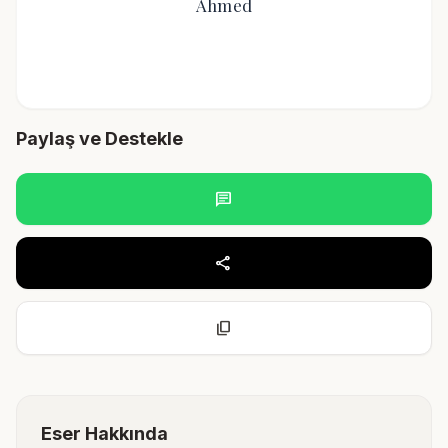
Ahmed
Paylaş ve Destekle
chat
share
content_copy
Eser Hakkında