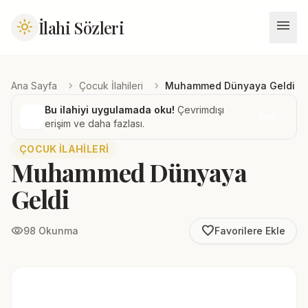
menu
İlahi Sözleri
light_mode
chevron_right
chevron_right
Ana Sayfa
Çocuk İlahileri
Muhammed Dünyaya Geldi
Bu ilahiyi uygulamada oku!
Çevrimdışı
İndir
erişim ve daha fazlası.
ÇOCUK İLAHILERI
Muhammed Dünyaya
Geldi
favorite_border
visibility
98 Okunma
Favorilere Ekle