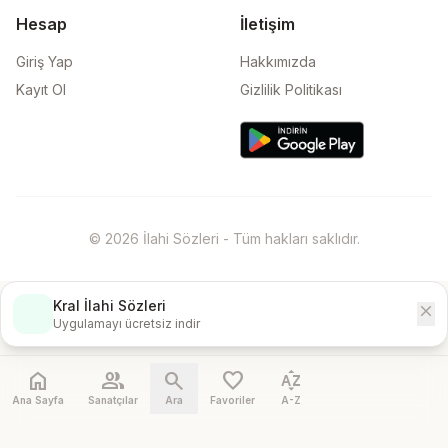
Hesap
İletişim
Giriş Yap
Hakkımızda
Kayıt Ol
Gizlilik Politikası
© 2026 İlahi Sözleri - Tüm hakları saklıdır.
Kral İlahi Sözleri
close
İndir
Uygulamayı ücretsiz indir
home
people
search
favorite
sort_by_alpha
Ana Sayfa
Sanatçılar
Ara
Favoriler
A-Z