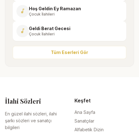
Hoş Geldin Ey Ramazan
music_note
Çocuk İlahileri
Geldi Berat Gecesi
music_note
Çocuk İlahileri
Tüm Eserleri Gör
İlahi Sözleri
Keşfet
Ana Sayfa
En güzel ilahi sözleri, ilahi
şarkı sözleri ve sanatçı
Sanatçılar
bilgileri
Alfabetik Dizin