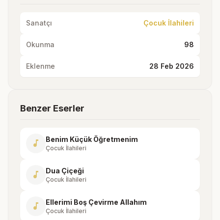
Sanatçı
Çocuk İlahileri
Okunma
98
Eklenme
28 Feb 2026
Benzer Eserler
Benim Küçük Öğretmenim
music_note
Çocuk İlahileri
Dua Çiçeği
music_note
Çocuk İlahileri
Ellerimi Boş Çevirme Allahım
music_note
Çocuk İlahileri