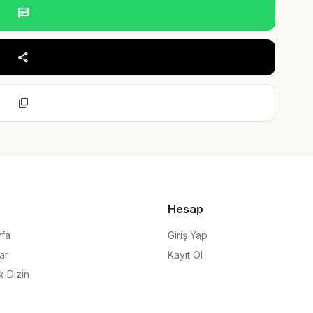
chat
share
content_copy
Hesap
yfa
Giriş Yap
ar
Kayıt Ol
k Dizin