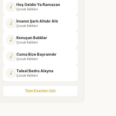
Hoş Geldin Ya Ramazan
music_note
Çocuk İlahileri
İmanın Şartı Altıdır Altı
music_note
Çocuk İlahileri
Konuşan Balıklar
music_note
Çocuk İlahileri
Cuma Bize Bayramdır
music_note
Çocuk İlahileri
Taleal Bedru Aleyna
music_note
Çocuk İlahileri
Tüm Eserleri Gör