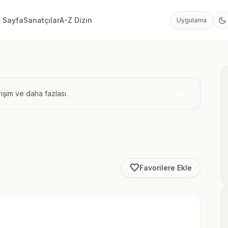
dark_mode
 Sayfa
Sanatçılar
A-Z Dizin
Uygulama
işim ve daha fazlası.
İndir
favorite_border
Favorilere Ekle