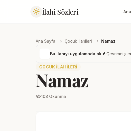
İlahi Sözleri
light_mode
Ana
chevron_right
chevron_right
Ana Sayfa
Çocuk İlahileri
Namaz
Bu ilahiyi uygulamada oku!
Çevrimdışı er
ÇOCUK İLAHILERI
Namaz
visibility
108 Okunma