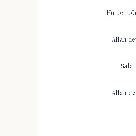
Hu der dön
Allah d
Salat
Allah de