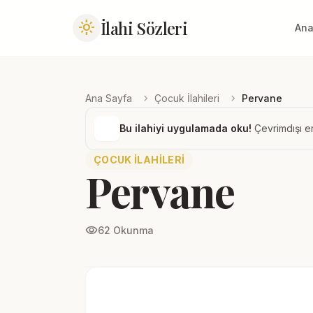
İlahi Sözleri
light_mode
Ana
chevron_right
chevron_right
Ana Sayfa
Çocuk İlahileri
Pervane
Bu ilahiyi uygulamada oku!
Çevrimdışı er
ÇOCUK İLAHILERI
Pervane
visibility
62 Okunma