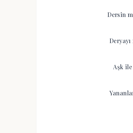
Dersin m
Deryayı
Aşk il
Yananla