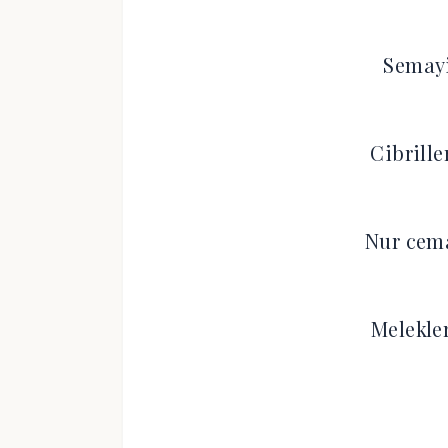
Semay
Cibrill
Nur cem
Melekle