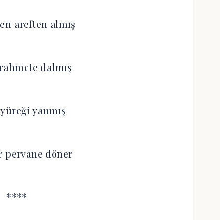
en areften almış
 rahmete dalmış
e yüreği yanmış
r pervane döner
****