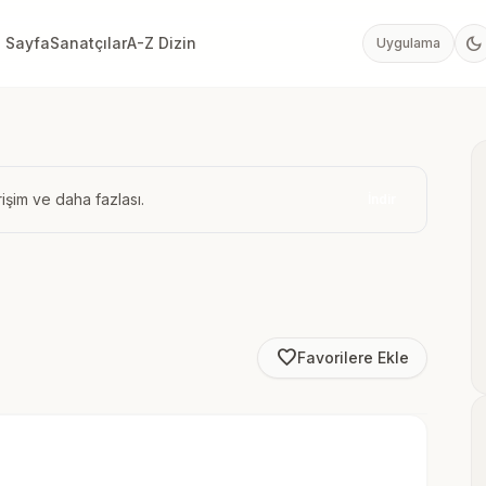
dark_mode
 Sayfa
Sanatçılar
A-Z Dizin
Uygulama
işim ve daha fazlası.
İndir
favorite_border
Favorilere Ekle