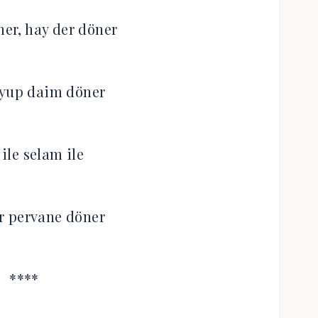
er, hay der döner
eyup daim döner
 ile selam ile
r pervane döner
****