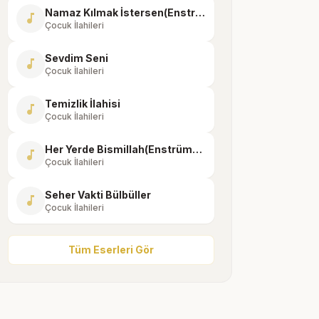
Namaz Kılmak İstersen(Enstrümantal)
music_note
Çocuk İlahileri
Sevdim Seni
music_note
Çocuk İlahileri
Temizlik İlahisi
music_note
Çocuk İlahileri
Her Yerde Bismillah(Enstrümantal)
music_note
Çocuk İlahileri
Seher Vakti Bülbüller
music_note
Çocuk İlahileri
Tüm Eserleri Gör