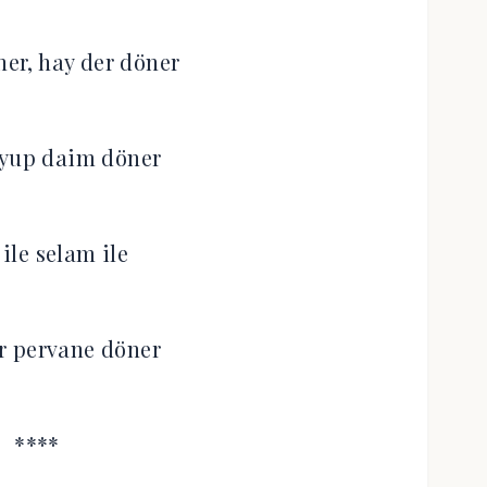
er, hay der döner
eyup daim döner
 ile selam ile
r pervane döner
****