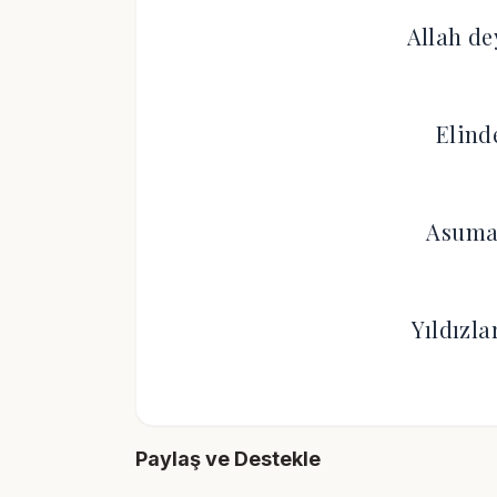
Allah d
Elind
Asuma
Yıldızl
Paylaş ve Destekle