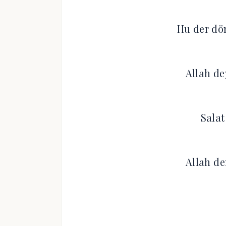
Hu der dön
Allah d
Salat
Allah de