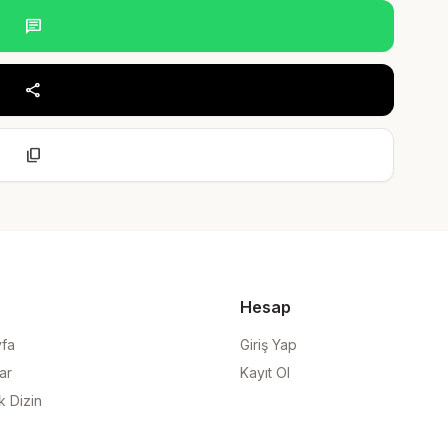
chat
share
content_copy
Hesap
yfa
Giriş Yap
ar
Kayıt Ol
k Dizin