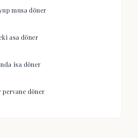
eyup musa döner
eki asa döner
nda isa döner
ar pervane döner