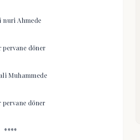
i nuri Ahmede
er pervane döner
ali Muhammede
r pervane döner
****