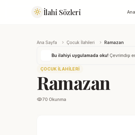
İlahi Sözleri
light_mode
Ana
chevron_right
chevron_right
Ana Sayfa
Çocuk İlahileri
Ramazan
Bu ilahiyi uygulamada oku!
Çevrimdışı er
ÇOCUK İLAHILERI
Ramazan
visibility
70 Okunma