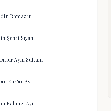
ldin Ramazan
in Şehri Sıyam
Onbir Ayın Sultanı
an Kur’an Ayı
an Rahmet Ayı