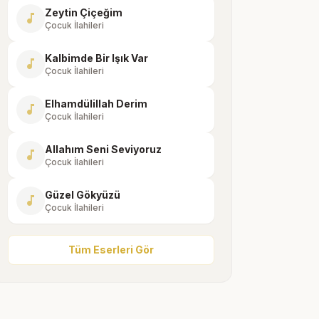
Zeytin Çiçeğim
music_note
Çocuk İlahileri
Kalbimde Bir Işık Var
music_note
Çocuk İlahileri
Elhamdülillah Derim
music_note
Çocuk İlahileri
Allahım Seni Seviyoruz
music_note
Çocuk İlahileri
Güzel Gökyüzü
music_note
Çocuk İlahileri
Tüm Eserleri Gör