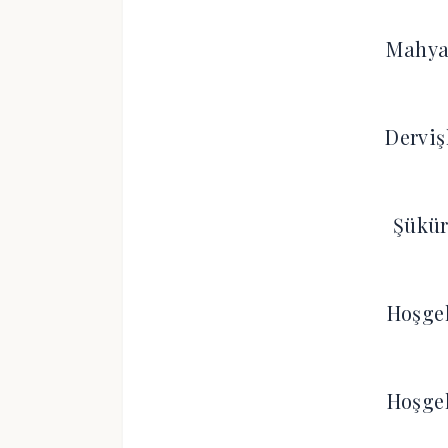
Mahya
Derviş
Şükür
Hoşge
Hoşge