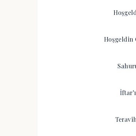
Hoşgeld
Hoşgeldin 
Sahur
İftar
Teravi