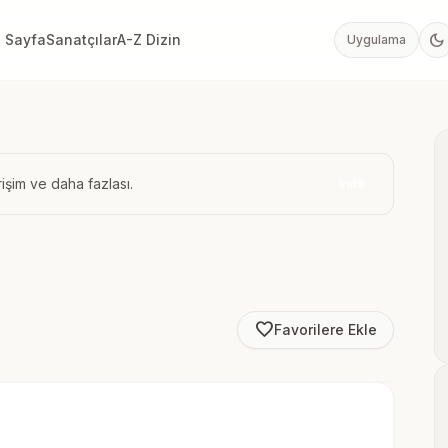
dark_mode
 Sayfa
Sanatçılar
A-Z Dizin
Uygulama
işim ve daha fazlası.
İndir
favorite_border
Favorilere Ekle