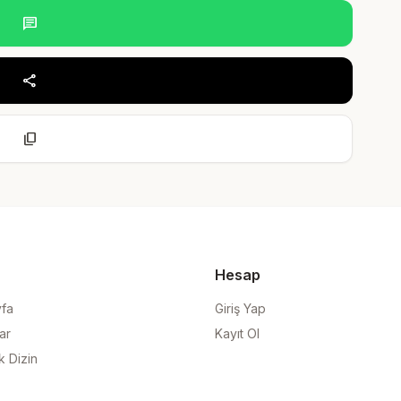
chat
share
content_copy
Hesap
yfa
Giriş Yap
ar
Kayıt Ol
k Dizin