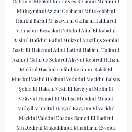
Rahim el Melikul Kuddus es Selamul Mü’minul
Müheyminul Azizul Cebbarul Mütekebbirul
Halıkul Bariul Musavvirul Gaffarul Kahharul
Vehhabur Razzakul Fettahul Alim El Kabidul
Basitul Hafidur Rafiul Muizzul Müzillus Semiul
Basir El Hakemul Adlul Latiful Habirul Halimul
Azimul Gafuruş Şekurul Aliyyul Kebirul Hafizul
Mukitul Hasibul Celilul Kerimur Rakib El
Mucibul Vasiul Hakimul Vedudul Mecidul Baisuş
Şehid El Hakkul Vekil El Kaviyyul Metin El
Veliyyul Hamid El Muhsil Mubdiul Muidul
Muhyil Mumitul Hayyul Kayyum El Vacidul
Macidul Vahidul Ehadus Samed El Kadirul
Muktedirul Mukaddimul Muahhirul Evvelul