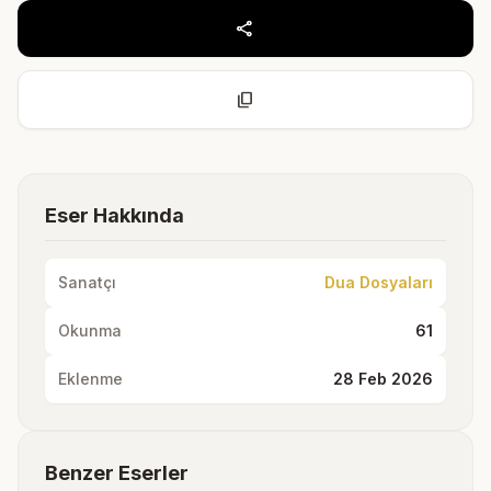
share
content_copy
Eser Hakkında
Sanatçı
Dua Dosyaları
Okunma
61
Eklenme
28 Feb 2026
Benzer Eserler