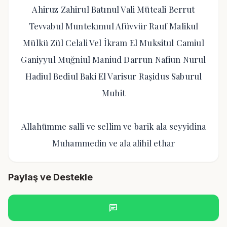
Ahiruz Zahirul Batınul Vali Müteali Berrut
Tevvabul Muntekımul Afüvvür Rauf Malikul
Mülkü Zül Celali Vel İkram El Muksitul Camiul
Ganiyyul Muğniul Maniud Darrun Nafiun Nurul
Hadiul Bediul Baki El Varisur Raşidus Saburul
Muhit
Allahümme salli ve sellim ve barik ala seyyidina
Muhammedin ve ala alihil ethar
Paylaş ve Destekle
chat