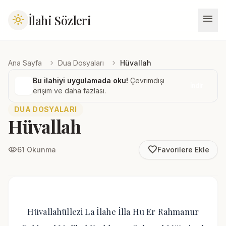
menu
İlahi Sözleri
light_mode
chevron_right
chevron_right
Ana Sayfa
Dua Dosyaları
Hüvallah
Bu ilahiyi uygulamada oku!
Çevrimdışı
İndir
erişim ve daha fazlası.
DUA DOSYALARI
Hüvallah
favorite_border
visibility
61 Okunma
Favorilere Ekle
Hüvallahüllezi La İlahe İlla Hu Er Rahmanur