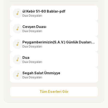
ül Kebir 51-60 Bablar-pdf
music_note
Dua Dosyaları
Cevşen Duası
music_note
Dua Dosyaları
Peygamberimizin(S.A.V.) Günlük Duaları-28
music_note
Dua Dosyaları
Dua
music_note
Dua Dosyaları
Segah Salat Ümmiyye
music_note
Dua Dosyaları
Tüm Eserleri Gör