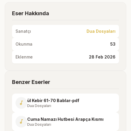
Eser Hakkında
Sanatçı
Dua Dosyaları
Okunma
53
Eklenme
28 Feb 2026
Benzer Eserler
ül Kebir 61-70 Bablar-pdf
music_note
Dua Dosyaları
Cuma Namazı Hutbesi Arapça Kısmı
music_note
Dua Dosyaları