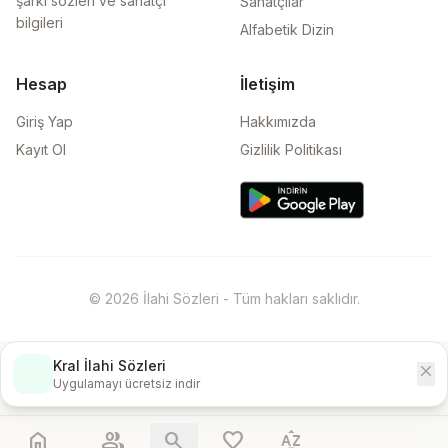
şarkı sözleri ve sanatçı
Sanatçılar
bilgileri
Alfabetik Dizin
Hesap
İletişim
Giriş Yap
Hakkımızda
Kayıt Ol
Gizlilik Politikası
© 2026 İlahi Sözleri - Tüm hakları saklıdır.
Kral İlahi Sözleri
close
İndir
Uygulamayı ücretsiz indir
home
people
search
favorite
sort_by_alpha