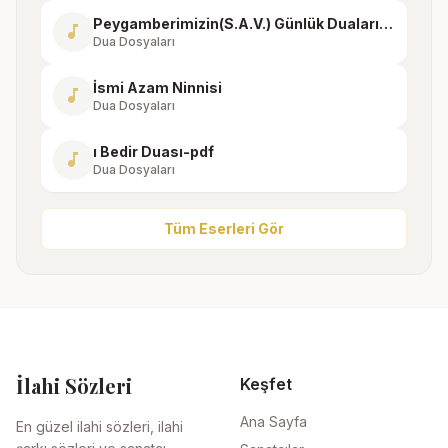
Peygamberimizin(S.A.V.) Günlük Duaları-13
music_note
Dua Dosyaları
İsmi Azam Ninnisi
music_note
Dua Dosyaları
ı Bedir Duası-pdf
music_note
Dua Dosyaları
Tüm Eserleri Gör
İlahi Sözleri
Keşfet
Ana Sayfa
En güzel ilahi sözleri, ilahi