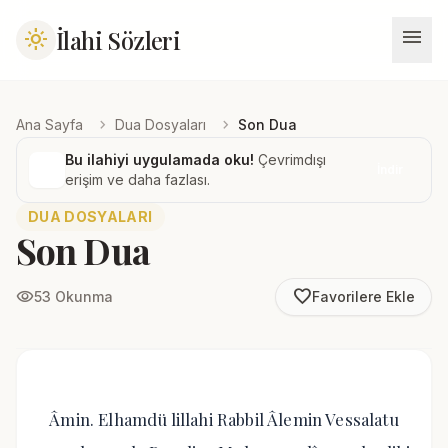
menu
İlahi Sözleri
light_mode
chevron_right
chevron_right
Ana Sayfa
Dua Dosyaları
Son Dua
Bu ilahiyi uygulamada oku!
Çevrimdışı
İndir
erişim ve daha fazlası.
DUA DOSYALARI
Son Dua
favorite_border
visibility
53 Okunma
Favorilere Ekle
Âmin. Elhamdü lillahi Rabbil Âlemin Vessalatu