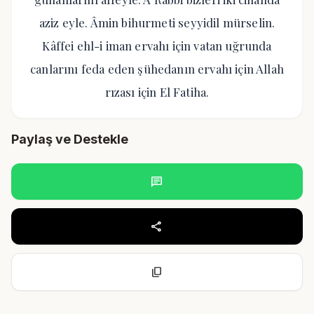
aziz eyle. Âmin bihurmeti seyyidil mürselin.
Kâffei ehl-i iman ervahı için vatan uğrunda
canlarını feda eden şühedanın ervahı için Allah
rızası için El Fatiha.
Paylaş ve Destekle
chat
share
content_copy