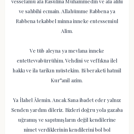
vesselamu ala Rasulina Muhammedîn ve ala alihi
ve sahbihi ecmain. Allahümme Rabbena ya
Rabbena tekabbel minna inneke entessemiul
Alim.
Ve tüb aleyna ya mevlana inneke
entettevvabürrühim. Vehdini ve veffıkna ilel
hakkı ve ila tarikın müstekim. Bi beraketi hatmil
Kur”anil azim.
Ya İlahel Âlemin. Ancak Sana ibadet eder yalnız
Senden yardım dileriz. Bizleri doğru yola gazaba
uğramış ve sapıtmışların değil kendilerine
nimet verdiklerinin kendilerini bol bol