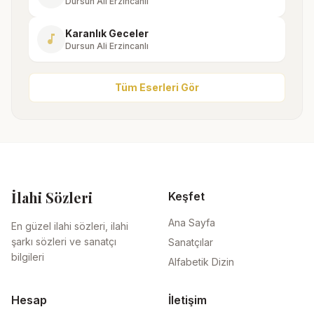
Dursun Ali Erzincanlı
Karanlık Geceler
music_note
Dursun Ali Erzincanlı
Tüm Eserleri Gör
İlahi Sözleri
Keşfet
Ana Sayfa
En güzel ilahi sözleri, ilahi
şarkı sözleri ve sanatçı
Sanatçılar
bilgileri
Alfabetik Dizin
Hesap
İletişim