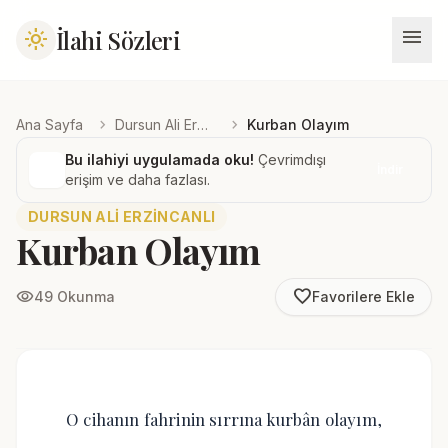
menu
İlahi Sözleri
light_mode
chevron_right
chevron_right
Ana Sayfa
Dursun Ali Erzincanlı
Kurban Olayım
Bu ilahiyi uygulamada oku!
Çevrimdışı
İndir
erişim ve daha fazlası.
DURSUN ALI ERZINCANLI
Kurban Olayım
favorite_border
visibility
49 Okunma
Favorilere Ekle
O cihanın fahrinin sırrına kurbân olayım,