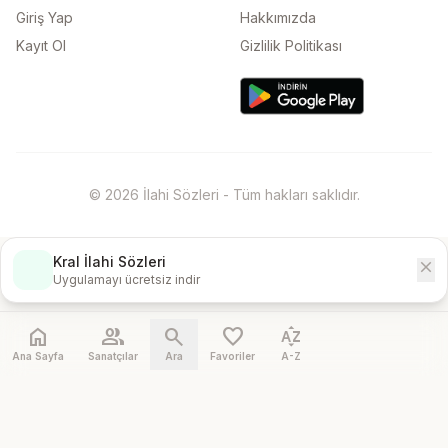
Giriş Yap
Hakkımızda
Kayıt Ol
Gizlilik Politikası
© 2026 İlahi Sözleri - Tüm hakları saklıdır.
Kral İlahi Sözleri
close
İndir
Uygulamayı ücretsiz indir
home
people
search
favorite
sort_by_alpha
Ana Sayfa
Sanatçılar
Ara
Favoriler
A-Z