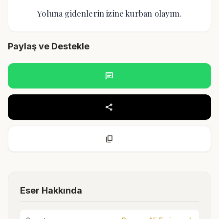
Yoluna gidenlerin izine kurban olayım.
Paylaş ve Destekle
chat
share
content_copy
Eser Hakkında