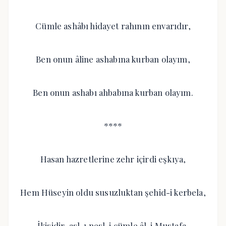
Cümle ashâbı hidayet rahının envarıdır,
Ben onun âline ashabına kurban olayım,
Ben onun ashabı ahbabına kurban olayım.
****
Hasan hazretlerine zehr içirdi eşkıya,
Hem Hüseyin oldu susuzluktan şehid-i kerbela,
İkisidir, asl-ı nesl-i cümle âl-i Mustafa,