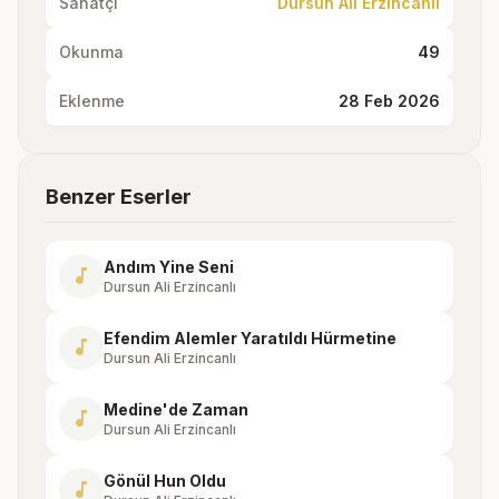
Sanatçı
Dursun Ali Erzincanlı
Okunma
49
Eklenme
28 Feb 2026
Benzer Eserler
Andım Yine Seni
music_note
Dursun Ali Erzincanlı
Efendim Alemler Yaratıldı Hürmetine
music_note
Dursun Ali Erzincanlı
Medine'de Zaman
music_note
Dursun Ali Erzincanlı
Gönül Hun Oldu
music_note