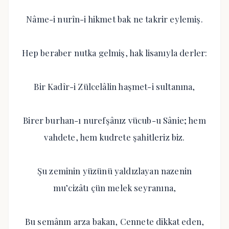
Nâme-i nurîn-i hikmet bak ne takrir eylemiş.
Hep beraber nutka gelmiş, hak lisanıyla derler:
Bir Kadîr-i Zülcelâlin haşmet-i sultanına,
Birer burhan-ı nurefşânız vücub-u Sânie; hem
vahdete, hem kudrete şahitleriz biz.
Şu zeminin yüzünü yaldızlayan nazenin
mu’cizâtı çün melek seyranına,
Bu semânın arza bakan, Cennete dikkat eden,