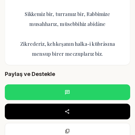
Sikkemiz bir, turramız bir, Rabbimize
musahharız, müsebbihiz abîdâne
Zikrederiz, kehkeşanın halka-i kübrâsına
mensup birer meczuplarız biz.
Paylaş ve Destekle
chat
share
content_copy