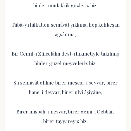
binler müdakkik gözleriz biz.
Tûbâ-yı hilkatten semâvât şıkkına, hep kehkeşan
ağsânına,
Bir Cemîl-i Zülcelâlin dest-i hikmetiyle takılmış
binler güzel meyveleriz biz.
Şu semâvât ehline birer mescid-i seyyar, birer
hane-i devvar, birer ulvî âşiyâne,
Birer misbah-ı nevvar, birer gemi-i Cebbar,
birer tayyareyiz biz.