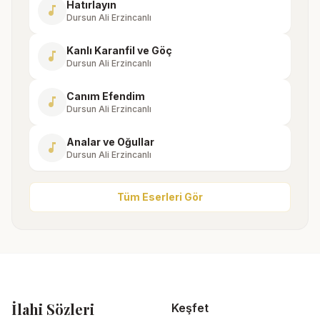
Hatırlayın
music_note
Dursun Ali Erzincanlı
Kanlı Karanfil ve Göç
music_note
Dursun Ali Erzincanlı
Canım Efendim
music_note
Dursun Ali Erzincanlı
Analar ve Oğullar
music_note
Dursun Ali Erzincanlı
Tüm Eserleri Gör
İlahi Sözleri
Keşfet