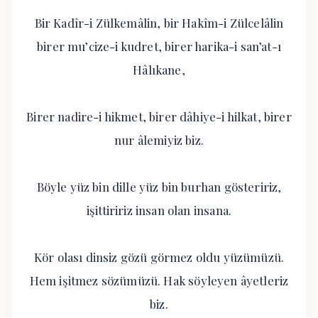
Bir Kadîr-i Zülkemâlin, bir Hakîm-i Zülcelâlin
birer mu’cize-i kudret, birer harika-i san’at-ı
Hâlıkane,
Birer nadire-i hikmet, birer dâhiye-i hilkat, birer
nur âlemiyiz biz.
Böyle yüz bin dille yüz bin burhan gösteririz,
işittiririz insan olan insana.
Kör olası dinsiz gözü görmez oldu yüzümüzü.
Hem işitmez sözümüzü. Hak söyleyen âyetleriz
biz.