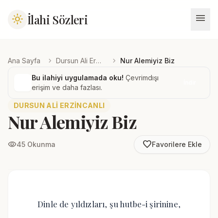
menu
İlahi Sözleri
light_mode
chevron_right
chevron_right
Ana Sayfa
Dursun Ali Erzincanlı
Nur Alemiyiz Biz
Bu ilahiyi uygulamada oku!
Çevrimdışı
İndir
erişim ve daha fazlası.
DURSUN ALI ERZINCANLI
Nur Alemiyiz Biz
favorite_border
visibility
45 Okunma
Favorilere Ekle
Dinle de yıldızları, şu hutbe-i şirinine,