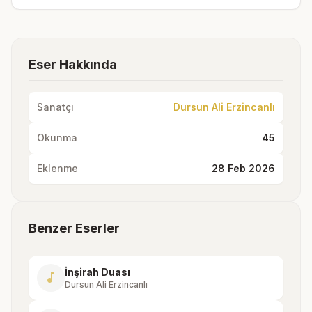
Eser Hakkında
Sanatçı
Dursun Ali Erzincanlı
Okunma
45
Eklenme
28 Feb 2026
Benzer Eserler
İnşirah Duası
music_note
Dursun Ali Erzincanlı