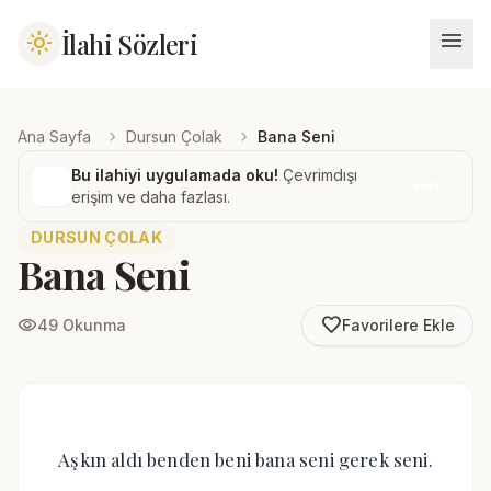
menu
İlahi Sözleri
light_mode
chevron_right
chevron_right
Ana Sayfa
Dursun Çolak
Bana Seni
Bu ilahiyi uygulamada oku!
Çevrimdışı
İndir
erişim ve daha fazlası.
DURSUN ÇOLAK
Bana Seni
favorite_border
visibility
49 Okunma
Favorilere Ekle
Aşkın aldı benden beni bana seni gerek seni.