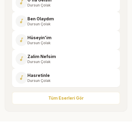
music_note
Dursun Çolak
Ben Olaydım
music_note
Dursun Çolak
Hüseyin'im
music_note
Dursun Çolak
Zalim Nefsim
music_note
Dursun Çolak
Hasretinle
music_note
Dursun Çolak
Tüm Eserleri Gör