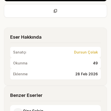
content_copy
Eser Hakkında
Sanatçı
Dursun Çolak
Okunma
49
Eklenme
28 Feb 2026
Benzer Eserler
O’na Gelsin