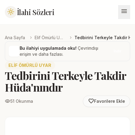
menu
İlahi Sözleri
light_mode
chevron_right
chevron_right
Ana Sayfa
Elif Ömürlü Uyar
Tedbirini Terkeyle Takdir Hü
Bu ilahiyi uygulamada oku!
Çevrimdışı
İndir
erişim ve daha fazlası.
ELIF ÖMÜRLÜ UYAR
Tedbirini Terkeyle Takdir
Hüda'nındır
favorite_border
visibility
51 Okunma
Favorilere Ekle