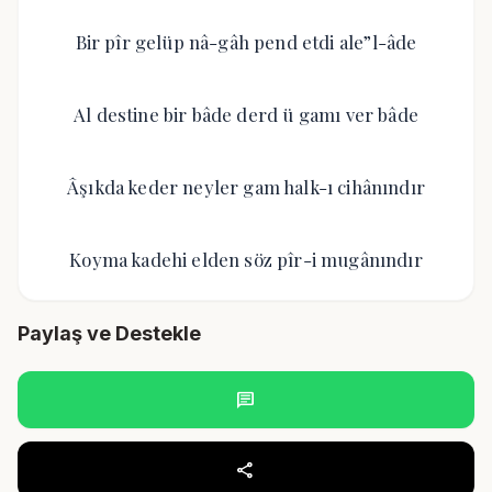
Bir pîr gelüp nâ-gâh pend etdi ale”l-âde
Al destine bir bâde derd ü gamı ver bâde
Âşıkda keder neyler gam halk-ı cihânındır
Koyma kadehi elden söz pîr-i mugânındır
Paylaş ve Destekle
chat
share