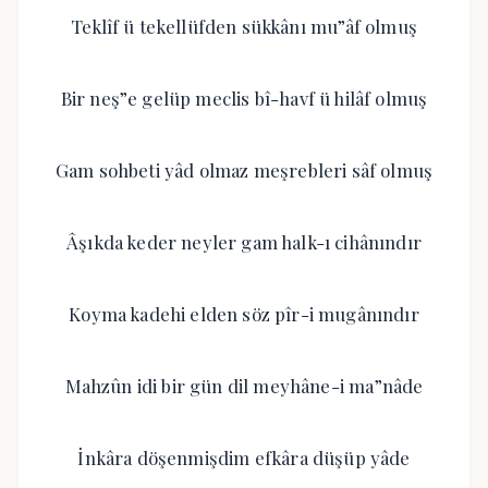
Teklîf ü tekellüfden sükkânı mu”âf olmuş
Bir neş”e gelüp meclis bî-havf ü hilâf olmuş
Gam sohbeti yâd olmaz meşrebleri sâf olmuş
Âşıkda keder neyler gam halk-ı cihânındır
Koyma kadehi elden söz pîr-i mugânındır
Mahzûn idi bir gün dil meyhâne-i ma”nâde
İnkâra döşenmişdim efkâra düşüp yâde