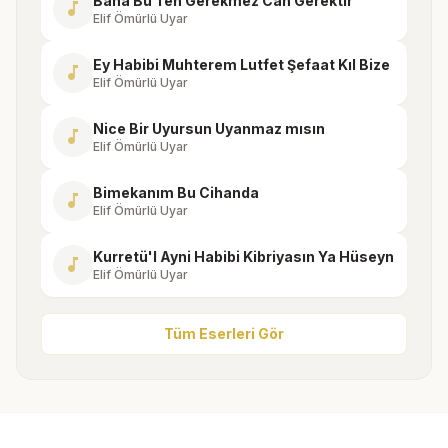
Bana Bu Ten Gerekmez Can Gerektir
music_note
Elif Ömürlü Uyar
Ey Habibi Muhterem Lutfet Şefaat Kıl Bize
music_note
Elif Ömürlü Uyar
Nice Bir Uyursun Uyanmaz mısın
music_note
Elif Ömürlü Uyar
Bimekanım Bu Cihanda
music_note
Elif Ömürlü Uyar
Kurretü'l Ayni Habibi Kibriyasın Ya Hüseyn
music_note
Elif Ömürlü Uyar
Tüm Eserleri Gör