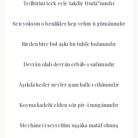
Tedbîrini terk eyle takdîr Hudâ”nındır
Sen yoksun o benlikler hep vehm ü gümânındır
Birden bire bul aşkı bu tuhfe bulanındır
Devrân olalı devrân erbâb-ı safânındır
Âşıkda keder neyler gam halk-ı cihânındır
Koyma kadehi elden söz pîr-i mugânındır
Meyhâneyi seyrettim uşşâka matâf olmuş