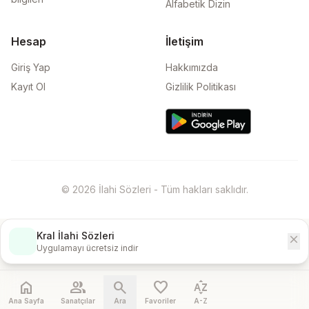
Alfabetik Dizin
Hesap
İletişim
Giriş Yap
Hakkımızda
Kayıt Ol
Gizlilik Politikası
© 2026 İlahi Sözleri - Tüm hakları saklıdır.
Kral İlahi Sözleri
close
İndir
Uygulamayı ücretsiz indir
home
people
search
favorite
sort_by_alpha
Ana Sayfa
Sanatçılar
Ara
Favoriler
A-Z