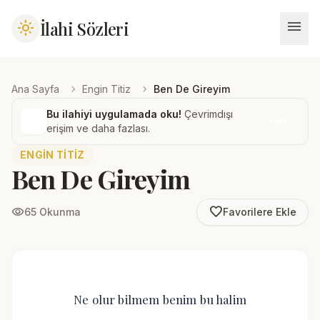
menu
İlahi Sözleri
light_mode
chevron_right
chevron_right
Ana Sayfa
Engin Titiz
Ben De Gireyim
Bu ilahiyi uygulamada oku!
Çevrimdışı
İndir
erişim ve daha fazlası.
ENGIN TITIZ
Ben De Gireyim
favorite_border
visibility
65 Okunma
Favorilere Ekle
Ne olur bilmem benim bu halim