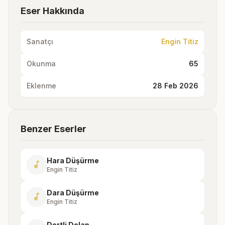
Eser Hakkında
Sanatçı
Engin Titiz
Okunma
65
Eklenme
28 Feb 2026
Benzer Eserler
Hara Düşürme
music_note
Engin Titiz
Dara Düşürme
music_note
Engin Titiz
Dertli Dolap