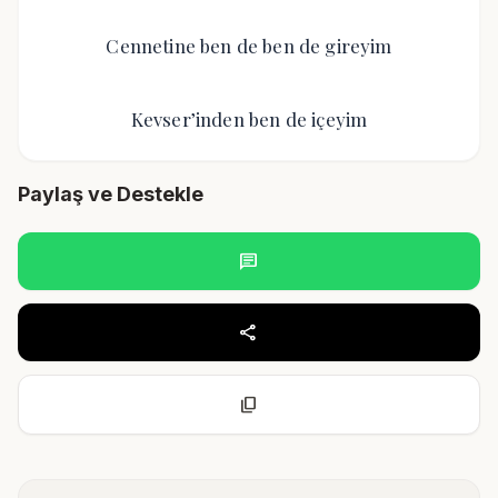
Cennetine ben de ben de gireyim
Kevser’inden ben de içeyim
Paylaş ve Destekle
chat
share
content_copy