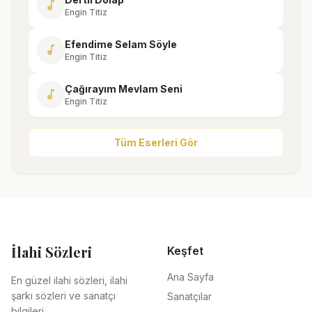
music_note
Engin Titiz
Efendime Selam Söyle
music_note
Engin Titiz
Çağırayım Mevlam Seni
music_note
Engin Titiz
Tüm Eserleri Gör
İlahi Sözleri
Keşfet
Ana Sayfa
En güzel ilahi sözleri, ilahi
şarkı sözleri ve sanatçı
Sanatçılar
bilgileri