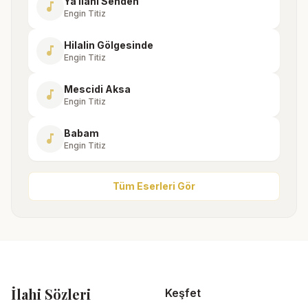
Ya İlahi Senden
music_note
Engin Titiz
Hilalin Gölgesinde
music_note
Engin Titiz
Mescidi Aksa
music_note
Engin Titiz
Babam
music_note
Engin Titiz
Tüm Eserleri Gör
İlahi Sözleri
Keşfet