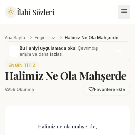
menu
İlahi Sözleri
light_mode
chevron_right
chevron_right
Ana Sayfa
Engin Titiz
Halimiz Ne Ola Mahşerde
Bu ilahiyi uygulamada oku!
Çevrimdışı
İndir
erişim ve daha fazlası.
ENGIN TITIZ
Halimiz Ne Ola Mahşerde
favorite_border
visibility
59 Okunma
Favorilere Ekle
Halimiz ne ola mahşerde,