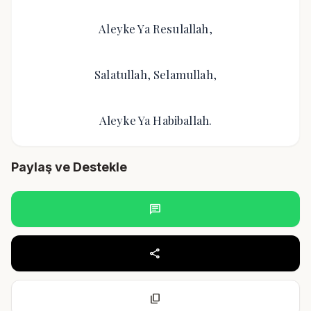
Aleyke Ya Resulallah,
Salatullah, Selamullah,
Aleyke Ya Habiballah.
Paylaş ve Destekle
chat
share
content_copy