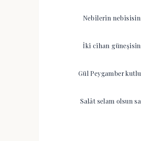
Nebilerin nebisisi
İki cihan güneşisi
Gül Peygamber kutlu
Salât selam olsun s