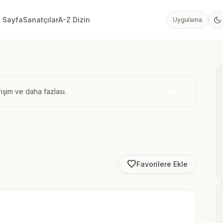
dark_mode
 Sayfa
Sanatçılar
A-Z Dizin
Uygulama
işim ve daha fazlası.
İndir
favorite_border
Favorilere Ekle