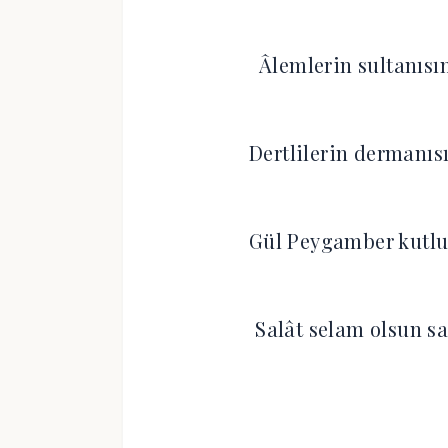
Âlemlerin sultanısı
Dertlilerin dermanıs
Gül Peygamber kutlu
Salât selam olsun s