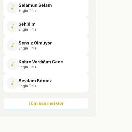
Selamun Selam
music_note
Engin Titiz
Şehidim
music_note
Engin Titiz
Sensiz Olmuyor
music_note
Engin Titiz
Kabre Vardığım Gece
music_note
Engin Titiz
Sevdam Bitmez
music_note
Engin Titiz
Tüm Eserleri Gör