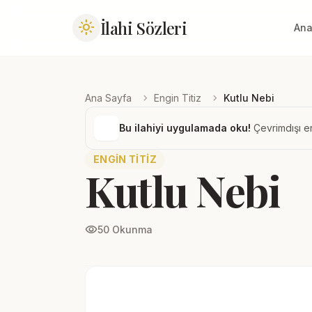
İlahi Sözleri
light_mode
Ana
chevron_right
chevron_right
Ana Sayfa
Engin Titiz
Kutlu Nebi
Bu ilahiyi uygulamada oku!
Çevrimdışı er
ENGIN TITIZ
Kutlu Nebi
visibility
50 Okunma