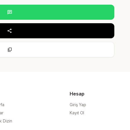
chat
share
content_copy
Hesap
yfa
Giriş Yap
ar
Kayıt Ol
k Dizin