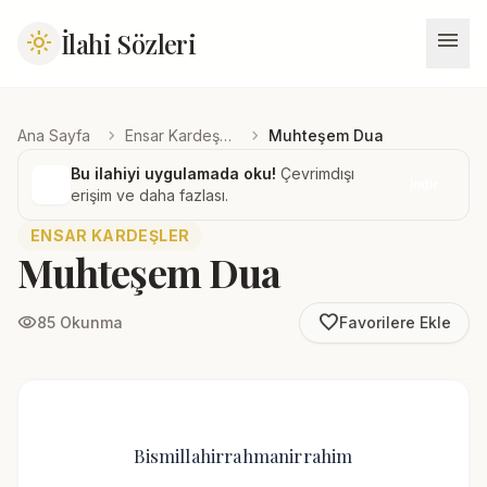
menu
İlahi Sözleri
light_mode
chevron_right
chevron_right
Ana Sayfa
Ensar Kardeşler
Muhteşem Dua
Bu ilahiyi uygulamada oku!
Çevrimdışı
İndir
erişim ve daha fazlası.
ENSAR KARDEŞLER
Muhteşem Dua
favorite_border
visibility
85 Okunma
Favorilere Ekle
Bismillahirrahmanirrahim