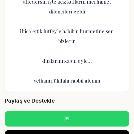
affedersin işte aciz kulların merhamet
dilencileri geldi
iltica ettik lütfeyle habibin hürmetine sen
bizlerin
dualarını kabul eyle…
velhamdülillahi rabbil alemin
Paylaş ve Destekle
chat