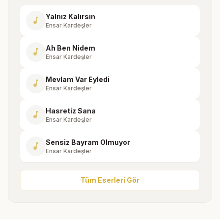
Yalnız Kalırsın
music_note
Ensar Kardeşler
Ah Ben Nidem
music_note
Ensar Kardeşler
Mevlam Var Eyledi
music_note
Ensar Kardeşler
Hasretiz Sana
music_note
Ensar Kardeşler
Sensiz Bayram Olmuyor
music_note
Ensar Kardeşler
Tüm Eserleri Gör