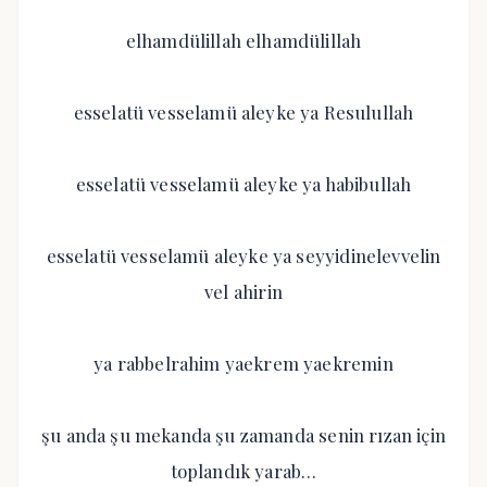
elhamdülillah elhamdülillah
esselatü vesselamü aleyke ya Resulullah
esselatü vesselamü aleyke ya habibullah
esselatü vesselamü aleyke ya seyyidinelevvelin
vel ahirin
ya rabbelrahim yaekrem yaekremin
şu anda şu mekanda şu zamanda senin rızan için
toplandık yarab…