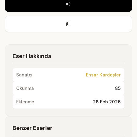
share
content_copy
Eser Hakkında
Sanatçı
Ensar Kardeşler
Okunma
85
Eklenme
28 Feb 2026
Benzer Eserler