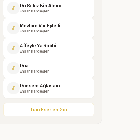
On Sekiz Bin Aleme
music_note
Ensar Kardeşler
Mevlam Var Eyledi
music_note
Ensar Kardeşler
Affeyle Ya Rabbi
music_note
Ensar Kardeşler
Dua
music_note
Ensar Kardeşler
Dönsem Ağlasam
music_note
Ensar Kardeşler
Tüm Eserleri Gör