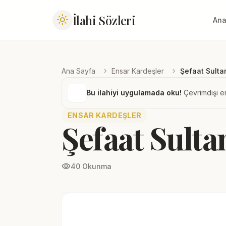
İlahi Sözleri
light_mode
Ana
chevron_right
chevron_right
Ana Sayfa
Ensar Kardeşler
Şefaat Sulta
Bu ilahiyi uygulamada oku!
Çevrimdışı er
ENSAR KARDEŞLER
Şefaat Sult
visibility
40 Okunma