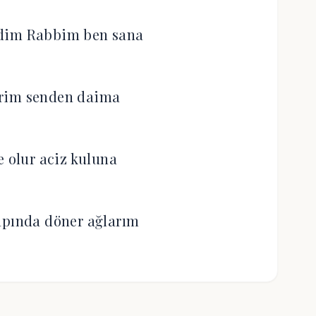
dim Rabbim ben sana
erim senden daima
e olur aciz kuluna
apında döner ağlarım