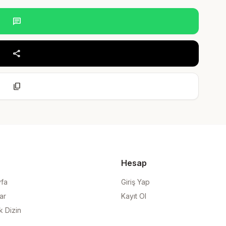
chat
share
content_copy
Hesap
yfa
Giriş Yap
ar
Kayıt Ol
k Dizin