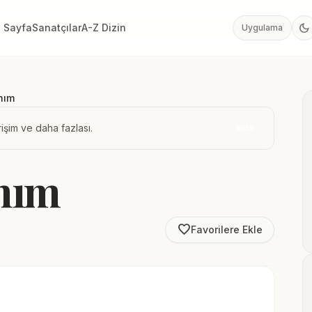
dark_mode
 Sayfa
Sanatçılar
A-Z Dizin
Uygulama
nım
işim ve daha fazlası.
İndir
anım
favorite_border
Favorilere Ekle