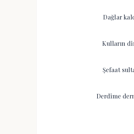
Dağlar ka
Kulların d
Şefaat sul
Derdime derm