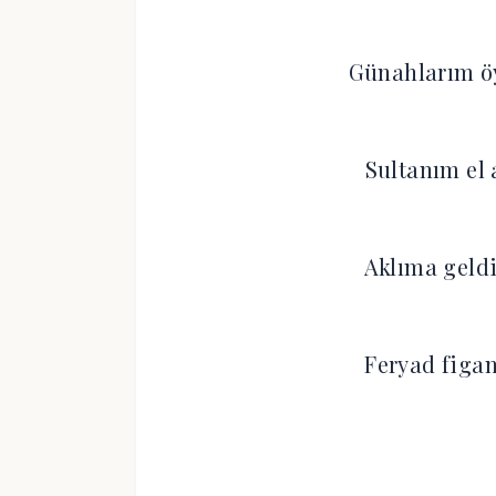
Günahlarım ö
Sultanım el
Aklıma geld
Feryad figan