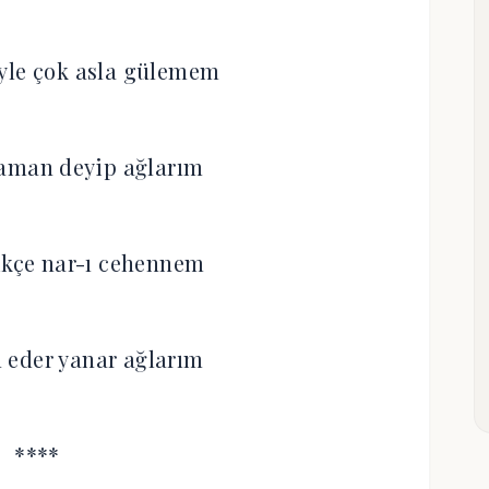
yle çok asla gülemem
 aman deyip ağlarım
ikçe nar-ı cehennem
 eder yanar ağlarım
****