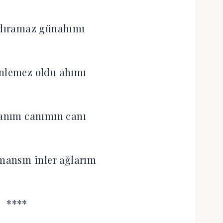
ldıramaz günahımı
inlemez oldu ahımı
tanım canımın canı
ansın inler ağlarım
****