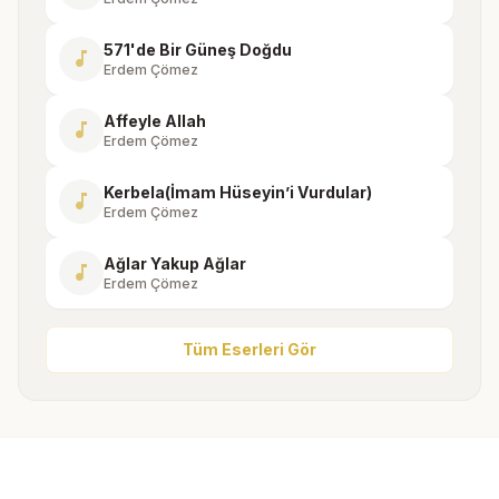
571'de Bir Güneş Doğdu
music_note
Erdem Çömez
Affeyle Allah
music_note
Erdem Çömez
Kerbela(İmam Hüseyin’i Vurdular)
music_note
Erdem Çömez
Ağlar Yakup Ağlar
music_note
Erdem Çömez
Tüm Eserleri Gör