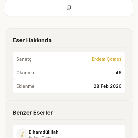
content_copy
Eser Hakkında
Sanatçı
Erdem Çömez
Okunma
46
Eklenme
28 Feb 2026
Benzer Eserler
Elhamdülillah
music_note
Erdem Çömez