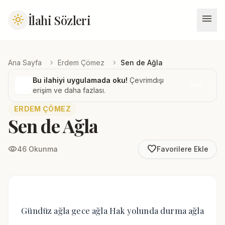
menu
İlahi Sözleri
light_mode
chevron_right
chevron_right
Ana Sayfa
Erdem Çömez
Sen de Ağla
Bu ilahiyi uygulamada oku!
Çevrimdışı
İndir
erişim ve daha fazlası.
ERDEM ÇÖMEZ
Sen de Ağla
favorite_border
visibility
46 Okunma
Favorilere Ekle
Gündüz ağla gece ağla Hak yolunda durma ağla