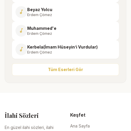
Beyaz Yolcu
music_note
Erdem Çömez
Muhammed'e
music_note
Erdem Çömez
Kerbela(İmam Hüseyin’i Vurdular)
music_note
Erdem Çömez
Tüm Eserleri Gör
İlahi Sözleri
Keşfet
Ana Sayfa
En güzel ilahi sözleri, ilahi