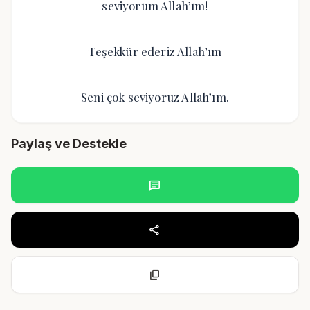
seviyorum Allah’ım!
Teşekkür ederiz Allah’ım
Seni çok seviyoruz Allah’ım.
Paylaş ve Destekle
chat
share
content_copy