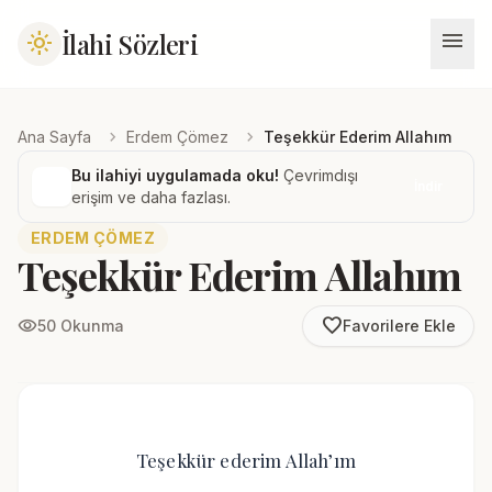
menu
İlahi Sözleri
light_mode
chevron_right
chevron_right
Ana Sayfa
Erdem Çömez
Teşekkür Ederim Allahım
Bu ilahiyi uygulamada oku!
Çevrimdışı
İndir
erişim ve daha fazlası.
ERDEM ÇÖMEZ
Teşekkür Ederim Allahım
favorite_border
visibility
50 Okunma
Favorilere Ekle
Teşekkür ederim Allah’ım