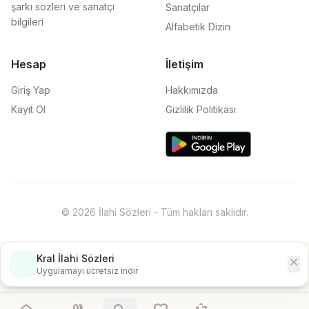
şarkı sözleri ve sanatçı
Sanatçılar
bilgileri
Alfabetik Dizin
Hesap
İletişim
Giriş Yap
Hakkımızda
Kayıt Ol
Gizlilik Politikası
© 2026 İlahi Sözleri - Tüm hakları saklıdır.
Kral İlahi Sözleri
close
İndir
Uygulamayı ücretsiz indir