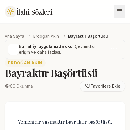
menu
İlahi Sözleri
light_mode
chevron_right
chevron_right
Ana Sayfa
Erdoğan Akın
Bayraktır Başörtüsü
Bu ilahiyi uygulamada oku!
Çevrimdışı
İndir
erişim ve daha fazlası.
ERDOĞAN AKIN
Bayraktır Başörtüsü
favorite_border
visibility
66 Okunma
Favorilere Ekle
Yemenidir yaşmaktır Bayraktır başörtüsü,