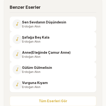
Benzer Eserler
Sen Sevdanın Düşündesin
music_note
Erdoğan Akın
Şafağa Beş Kala
music_note
Erdoğan Akın
Anne(Eteğinde Çamur Anne)
music_note
Erdoğan Akın
Gülüm Gülmelisin
music_note
Erdoğan Akın
Vurguna Kıyam
music_note
Erdoğan Akın
Tüm Eserleri Gör