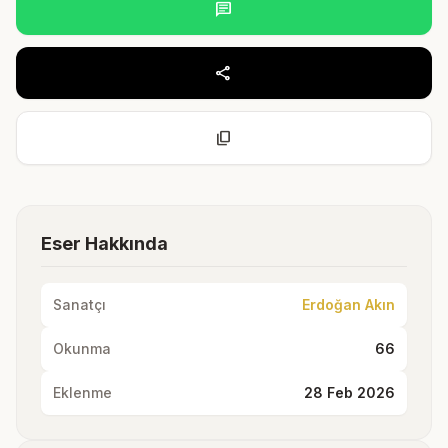
chat
share
content_copy
Eser Hakkında
Sanatçı
Erdoğan Akın
Okunma
66
Eklenme
28 Feb 2026