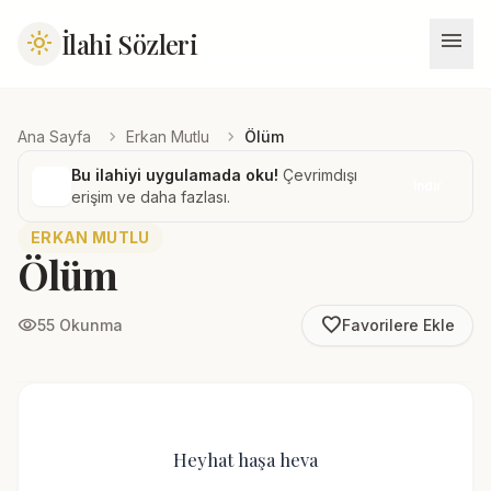
menu
İlahi Sözleri
light_mode
chevron_right
chevron_right
Ana Sayfa
Erkan Mutlu
Ölüm
Bu ilahiyi uygulamada oku!
Çevrimdışı
İndir
erişim ve daha fazlası.
ERKAN MUTLU
Ölüm
favorite_border
visibility
55 Okunma
Favorilere Ekle
Heyhat haşa heva