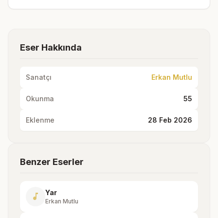
Eser Hakkında
Sanatçı
Erkan Mutlu
Okunma
55
Eklenme
28 Feb 2026
Benzer Eserler
Yar
music_note
Erkan Mutlu