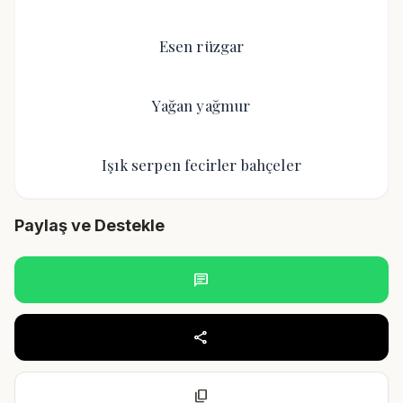
Esen rüzgar
Yağan yağmur
Işık serpen fecirler bahçeler
Paylaş ve Destekle
chat
share
content_copy