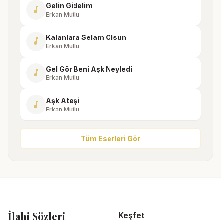
Gelin Gidelim
music_note
Erkan Mutlu
Kalanlara Selam Olsun
music_note
Erkan Mutlu
Gel Gör Beni Aşk Neyledi
music_note
Erkan Mutlu
Aşk Ateşi
music_note
Erkan Mutlu
Tüm Eserleri Gör
İlahi Sözleri
Keşfet