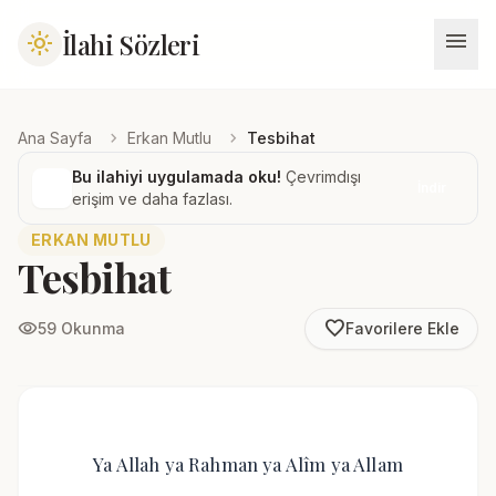
menu
İlahi Sözleri
light_mode
chevron_right
chevron_right
Ana Sayfa
Erkan Mutlu
Tesbihat
Bu ilahiyi uygulamada oku!
Çevrimdışı
İndir
erişim ve daha fazlası.
ERKAN MUTLU
Tesbihat
favorite_border
visibility
59 Okunma
Favorilere Ekle
Ya Allah ya Rahman ya Alîm ya Allam