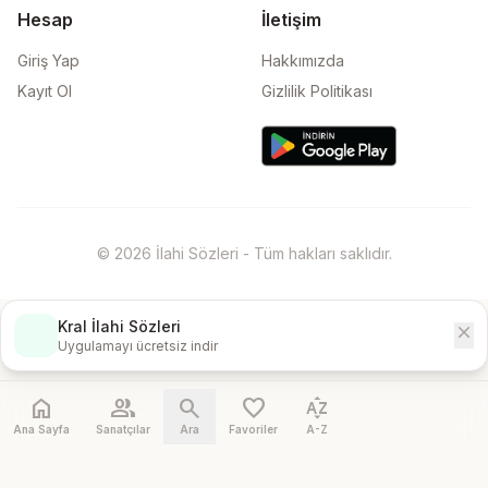
Hesap
İletişim
Giriş Yap
Hakkımızda
Kayıt Ol
Gizlilik Politikası
© 2026 İlahi Sözleri - Tüm hakları saklıdır.
Kral İlahi Sözleri
close
İndir
Uygulamayı ücretsiz indir
home
people
search
favorite
sort_by_alpha
Ana Sayfa
Sanatçılar
Ara
Favoriler
A-Z