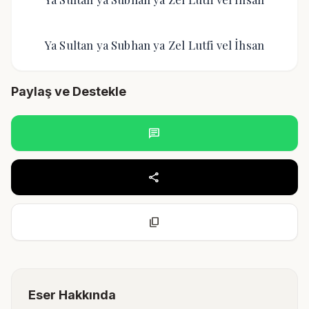
Ya Sultan ya Subhan ya Zel Lutfi vel İhsan
Paylaş ve Destekle
chat
share
content_copy
Eser Hakkında