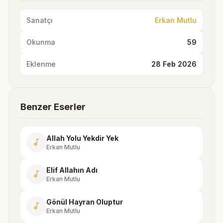
Sanatçı
Erkan Mutlu
Okunma
59
Eklenme
28 Feb 2026
Benzer Eserler
Allah Yolu Yekdir Yek
music_note
Erkan Mutlu
Elif Allahın Adı
music_note
Erkan Mutlu
Gönül Hayran Oluptur
music_note
Erkan Mutlu