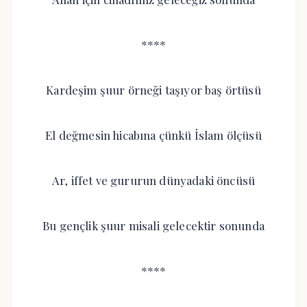
****
Kardeşim şuur örneği taşıyor baş örtüsü
El değmesin hicabına çünkü İslam ölçüsü
Ar, iffet ve gururun dünyadaki öncüsü
Bu gençlik şuur misali gelecektir sonunda
****