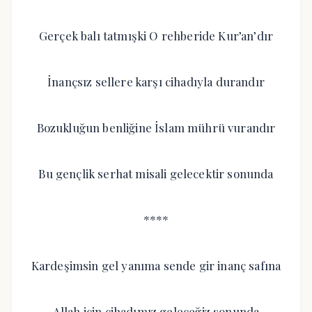
Gerçek balı tatmışki O rehberide Kur’an’dır
İnançsız sellere karşı cihadıyla durandır
Bozukluğun benliğine İslam mührü vurandır
Bu gençlik serhat misali gelecektir sonunda
****
Kardeşimsin gel yanıma sende gir inanç safına
Allah için cihadımız geleceğiz sonunda