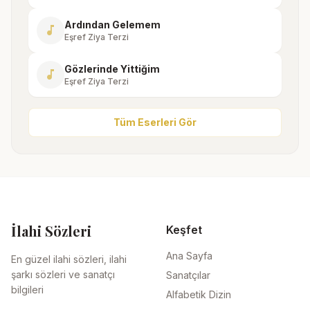
Ardından Gelemem
music_note
Eşref Ziya Terzi
Gözlerinde Yittiğim
music_note
Eşref Ziya Terzi
Tüm Eserleri Gör
İlahi Sözleri
Keşfet
Ana Sayfa
En güzel ilahi sözleri, ilahi
şarkı sözleri ve sanatçı
Sanatçılar
bilgileri
Alfabetik Dizin