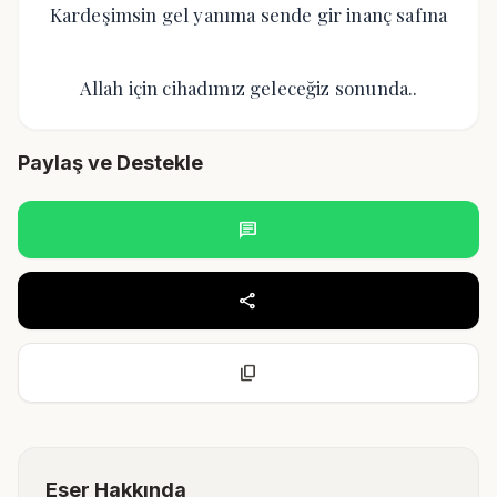
Kardeşimsin gel yanıma sende gir inanç safına
Allah için cihadımız geleceğiz sonunda..
Paylaş ve Destekle
chat
share
content_copy
Eser Hakkında