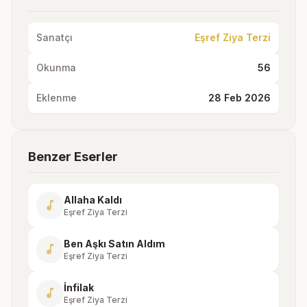
Sanatçı
Eşref Ziya Terzi
Okunma
56
Eklenme
28 Feb 2026
Benzer Eserler
Allaha Kaldı
music_note
Eşref Ziya Terzi
Ben Aşkı Satın Aldım
music_note
Eşref Ziya Terzi
İnfilak
music_note
Eşref Ziya Terzi