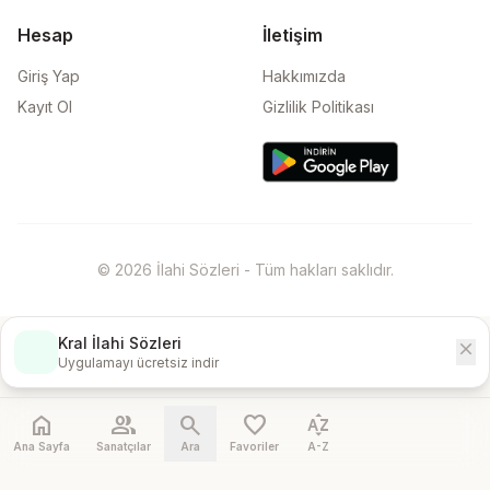
Hesap
İletişim
Giriş Yap
Hakkımızda
Kayıt Ol
Gizlilik Politikası
© 2026 İlahi Sözleri - Tüm hakları saklıdır.
Kral İlahi Sözleri
close
İndir
Uygulamayı ücretsiz indir
home
people
search
favorite
sort_by_alpha
Ana Sayfa
Sanatçılar
Ara
Favoriler
A-Z