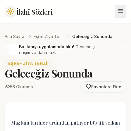
menu
İlahi Sözleri
light_mode
chevron_right
chevron_right
Ana Sayfa
Eşref Ziya Terzi
Geleceğiz Sonunda
Bu ilahiyi uygulamada oku!
Çevrimdışı
İndir
erişim ve daha fazlası.
EŞREF ZIYA TERZI
Geleceğiz Sonunda
favorite_border
visibility
56 Okunma
Favorilere Ekle
Mazlum tarihler ardından patlıyor büyük volkan