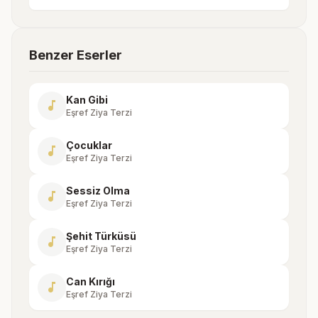
Benzer Eserler
Kan Gibi
music_note
Eşref Ziya Terzi
Çocuklar
music_note
Eşref Ziya Terzi
Sessiz Olma
music_note
Eşref Ziya Terzi
Şehit Türküsü
music_note
Eşref Ziya Terzi
Can Kırığı
music_note
Eşref Ziya Terzi