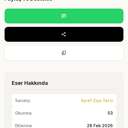
chat
share
content_copy
Eser Hakkında
Sanatçı
Eşref Ziya Terzi
Okunma
53
Eklenme
28 Feb 2026