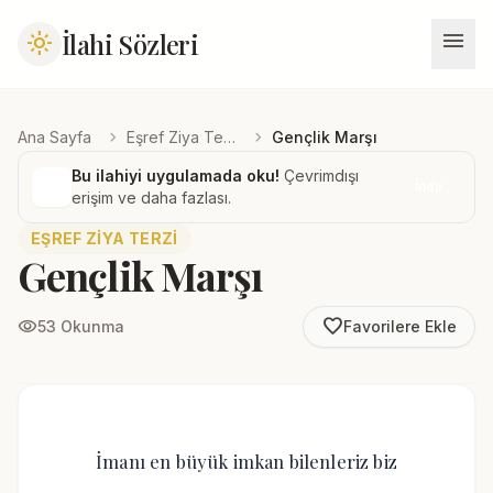
menu
İlahi Sözleri
light_mode
chevron_right
chevron_right
Ana Sayfa
Eşref Ziya Terzi
Gençlik Marşı
Bu ilahiyi uygulamada oku!
Çevrimdışı
İndir
erişim ve daha fazlası.
EŞREF ZIYA TERZI
Gençlik Marşı
favorite_border
visibility
53 Okunma
Favorilere Ekle
İmanı en büyük imkan bilenleriz biz