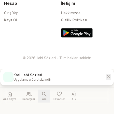
Hesap
İletişim
Giriş Yap
Hakkımızda
Kayıt Ol
Gizlilik Politikası
© 2026 İlahi Sözleri - Tüm hakları saklıdır.
Kral İlahi Sözleri
close
İndir
Uygulamayı ücretsiz indir
home
people
search
favorite
sort_by_alpha
Ana Sayfa
Sanatçılar
Ara
Favoriler
A-Z