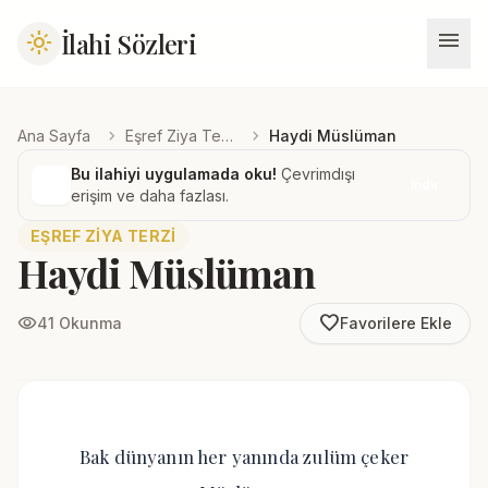
menu
İlahi Sözleri
light_mode
chevron_right
chevron_right
Ana Sayfa
Eşref Ziya Terzi
Haydi Müslüman
Bu ilahiyi uygulamada oku!
Çevrimdışı
İndir
erişim ve daha fazlası.
EŞREF ZIYA TERZI
Haydi Müslüman
favorite_border
visibility
41 Okunma
Favorilere Ekle
Bak dünyanın her yanında zulüm çeker