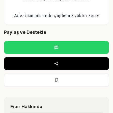
Zafer inananlarındır şüphemiz yoktur zerre
Paylaş ve Destekle
chat
share
content_copy
Eser Hakkında