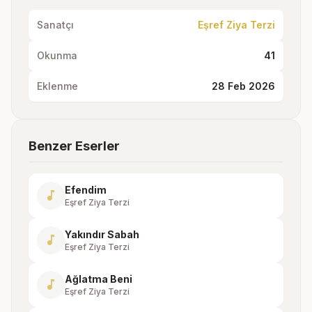
Sanatçı
Eşref Ziya Terzi
Okunma
41
Eklenme
28 Feb 2026
Benzer Eserler
Efendim
music_note
Eşref Ziya Terzi
Yakındır Sabah
music_note
Eşref Ziya Terzi
Ağlatma Beni
music_note
Eşref Ziya Terzi